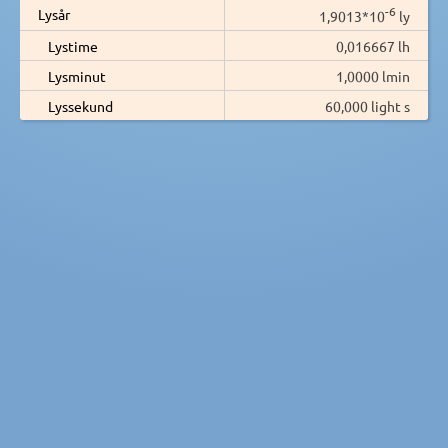
-6
Lysår
1,9013*10
ly
Lystime
0,016667 lh
Lysminut
1,0000 lmin
Lyssekund
60,000 light s