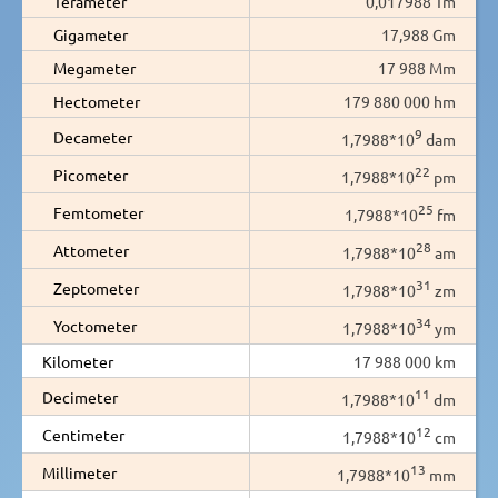
Terameter
0,017988 Tm
Gigameter
17,988 Gm
Megameter
17 988 Mm
Hectometer
179 880 000 hm
9
Decameter
1,7988*10
dam
22
Picometer
1,7988*10
pm
25
Femtometer
1,7988*10
fm
28
Attometer
1,7988*10
am
31
Zeptometer
1,7988*10
zm
34
Yoctometer
1,7988*10
ym
Kilometer
17 988 000 km
11
Decimeter
1,7988*10
dm
12
Centimeter
1,7988*10
cm
13
Millimeter
1,7988*10
mm