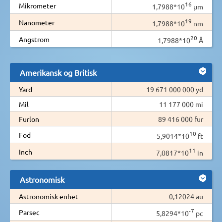
16
Mikrometer
1,7988*10
µm
19
Nanometer
1,7988*10
nm
20
Angstrom
1,7988*10
Å
Amerikansk og Britisk
Yard
19 671 000 000 yd
Mil
11 177 000 mi
Furlon
89 416 000 fur
10
Fod
5,9014*10
ft
11
Inch
7,0817*10
in
Astronomisk
Astronomisk enhet
0,12024 au
-7
Parsec
5,8294*10
pc