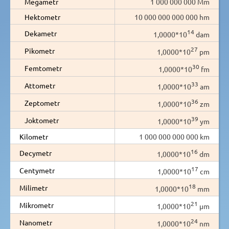
Megametr
1 000 000 000 Mm
Hektometr
10 000 000 000 000 hm
14
Dekametr
1,0000*10
dam
27
Pikometr
1,0000*10
pm
30
Femtometr
1,0000*10
fm
33
Attometr
1,0000*10
am
36
Zeptometr
1,0000*10
zm
39
Joktometr
1,0000*10
ym
Kilometr
1 000 000 000 000 km
16
Decymetr
1,0000*10
dm
17
Centymetr
1,0000*10
cm
18
Milimetr
1,0000*10
mm
21
Mikrometr
1,0000*10
µm
24
Nanometr
1,0000*10
nm