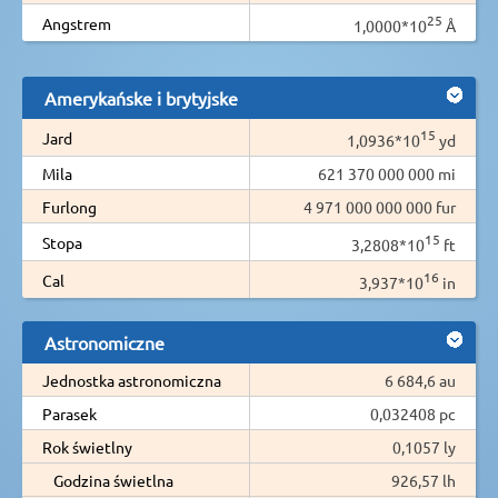
25
Angstrem
1,0000*10
Å
Amerykańske i brytyjske
15
Jard
1,0936*10
yd
Mila
621 370 000 000 mi
Furlong
4 971 000 000 000 fur
15
Stopa
3,2808*10
ft
16
Cal
3,937*10
in
Astronomiczne
Jednostka astronomiczna
6 684,6 au
Parasek
0,032408 pc
Rok świetlny
0,1057 ly
Godzina świetlna
926,57 lh