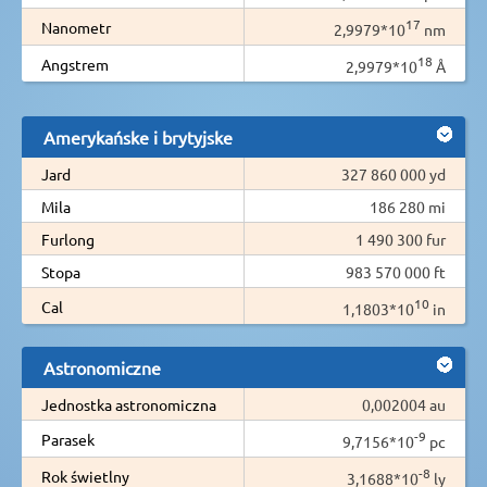
17
Nanometr
2,9979*10
nm
18
Angstrem
2,9979*10
Å
Amerykańske i brytyjske
Jard
327 860 000 yd
Mila
186 280 mi
Furlong
1 490 300 fur
Stopa
983 570 000 ft
10
Cal
1,1803*10
in
Astronomiczne
Jednostka astronomiczna
0,002004 au
-9
Parasek
9,7156*10
pc
-8
Rok świetlny
3,1688*10
ly