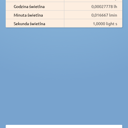
Godzina świetlna
0,00027778 lh
Minuta świetlna
0,016667 lmin
Sekunda świetlna
1,0000 light s