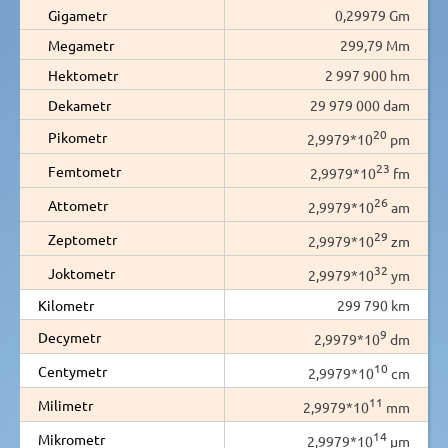
Gigametr
0,29979 Gm
Megametr
299,79 Mm
Hektometr
2 997 900 hm
Dekametr
29 979 000 dam
20
Pikometr
2,9979*10
pm
23
Femtometr
2,9979*10
fm
26
Attometr
2,9979*10
am
29
Zeptometr
2,9979*10
zm
32
Joktometr
2,9979*10
ym
Kilometr
299 790 km
9
Decymetr
2,9979*10
dm
10
Centymetr
2,9979*10
cm
11
Milimetr
2,9979*10
mm
14
Mikrometr
2,9979*10
µm