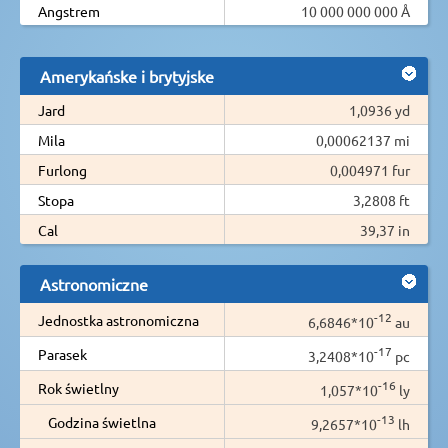
Angstrem
10 000 000 000 Å
Amerykańske i brytyjske
Jard
1,0936 yd
Mila
0,00062137 mi
Furlong
0,004971 fur
Stopa
3,2808 ft
Cal
39,37 in
Astronomiczne
-12
Jednostka astronomiczna
6,6846*10
au
-17
Parasek
3,2408*10
pc
-16
Rok świetlny
1,057*10
ly
-13
Godzina świetlna
9,2657*10
lh