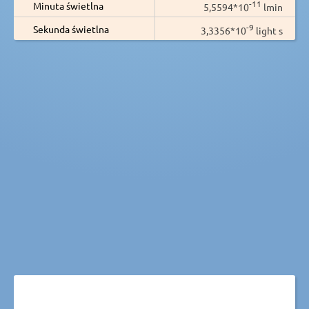
-11
Minuta świetlna
5,5594*10
lmin
-9
Sekunda świetlna
3,3356*10
light s