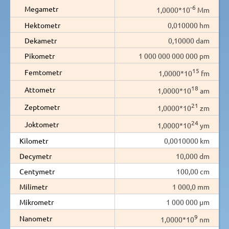
-6
Megametr
1,0000*10
Mm
Hektometr
0,010000 hm
Dekametr
0,10000 dam
Pikometr
1 000 000 000 000 pm
15
Femtometr
1,0000*10
fm
18
Attometr
1,0000*10
am
21
Zeptometr
1,0000*10
zm
24
Joktometr
1,0000*10
ym
Kilometr
0,0010000 km
Decymetr
10,000 dm
Centymetr
100,00 cm
Milimetr
1 000,0 mm
Mikrometr
1 000 000 µm
9
Nanometr
1,0000*10
nm