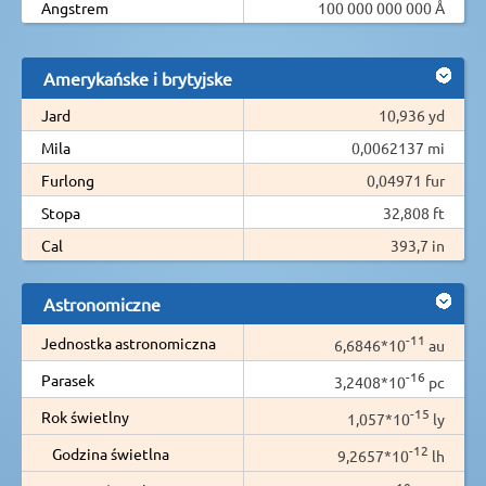
Angstrem
100 000 000 000 Å
Amerykańske i brytyjske
Jard
10,936 yd
Mila
0,0062137 mi
Furlong
0,04971 fur
Stopa
32,808 ft
Cal
393,7 in
Astronomiczne
-11
Jednostka astronomiczna
6,6846*10
au
-16
Parasek
3,2408*10
pc
-15
Rok świetlny
1,057*10
ly
-12
Godzina świetlna
9,2657*10
lh