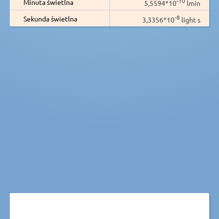
-10
Minuta świetlna
5,5594*10
lmin
-8
Sekunda świetlna
3,3356*10
light s