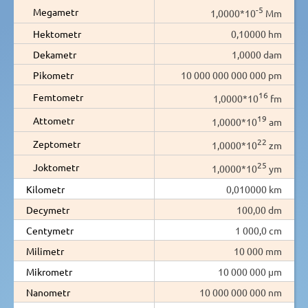
-5
Megametr
1,0000*10
Mm
Hektometr
0,10000 hm
Dekametr
1,0000 dam
Pikometr
10 000 000 000 000 pm
16
Femtometr
1,0000*10
fm
19
Attometr
1,0000*10
am
22
Zeptometr
1,0000*10
zm
25
Joktometr
1,0000*10
ym
Kilometr
0,010000 km
Decymetr
100,00 dm
Centymetr
1 000,0 cm
Milimetr
10 000 mm
Mikrometr
10 000 000 µm
Nanometr
10 000 000 000 nm