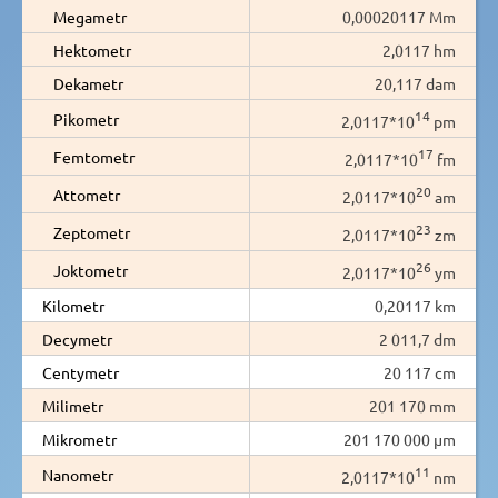
Megametr
0,00020117 Mm
Hektometr
2,0117 hm
Dekametr
20,117 dam
14
Pikometr
2,0117*10
pm
17
Femtometr
2,0117*10
fm
20
Attometr
2,0117*10
am
23
Zeptometr
2,0117*10
zm
26
Joktometr
2,0117*10
ym
Kilometr
0,20117 km
Decymetr
2 011,7 dm
Centymetr
20 117 cm
Milimetr
201 170 mm
Mikrometr
201 170 000 µm
11
Nanometr
2,0117*10
nm