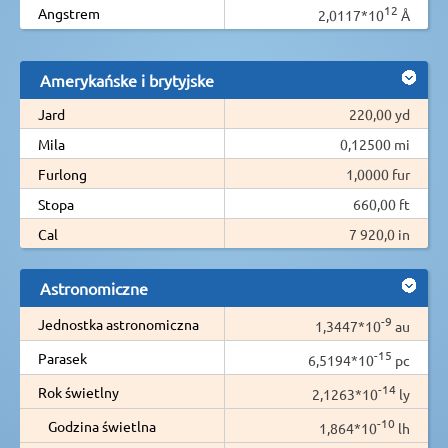
12
Angstrem
2,0117*10
Å
Amerykańske i brytyjske
Jard
220,00 yd
Mila
0,12500 mi
Furlong
1,0000 fur
Stopa
660,00 ft
Cal
7 920,0 in
Astronomiczne
-9
Jednostka astronomiczna
1,3447*10
au
-15
Parasek
6,5194*10
pc
-14
Rok świetlny
2,1263*10
ly
-10
Godzina świetlna
1,864*10
lh