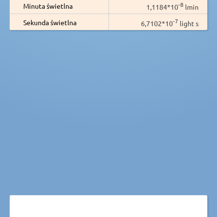
-8
Minuta świetlna
1,1184*10
lmin
-7
Sekunda świetlna
6,7102*10
light s