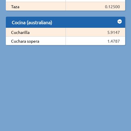
Taza
0.12500
Cocina (australiana)
Cucharilla
5.9147
Cuchara sopera
1.4787