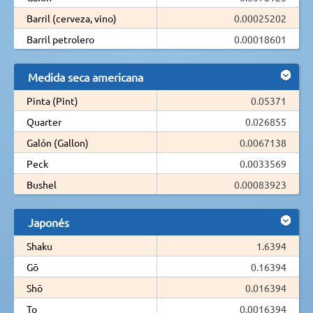
Barril (cerveza, vino)
0.00025202
Barril petrolero
0.00018601
Medida seca americana
Pinta (Pint)
0.05371
Quarter
0.026855
Galón (Gallon)
0.0067138
Peck
0.0033569
Bushel
0.00083923
Japonés
Shaku
1.6394
Gō
0.16394
Shō
0.016394
To
0.0016394