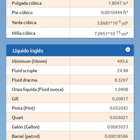
Pulgada cúbica
1.8047 in³
Pie cúbico
0.0010444 ft³
-5
Yarda cúbica
3.8681*10
yd³
-15
Milla cúbica
7.0951*10
mi³
Líquido inglés
Minimum (Minim)
499.6
Fluid scruple
24.98
Fluid dracma
8.3267
Onza líquida (Fluid ounce)
1.0408
Gill
0.20817
Pinta (Pint)
0.052042
Quart
0.026021
Galón (Gallon)
0.0065053
Barrel (petrol)
0.00018586