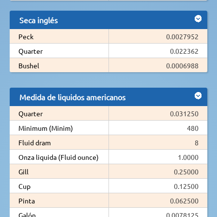
Seca inglés
Peck
0.0027952
Quarter
0.022362
Bushel
0.0006988
Medida de liquidos americanos
Quarter
0.031250
Minimum (Minim)
480
Fluid dram
8
Onza liquida (Fluid ounce)
1.0000
Gill
0.25000
Cup
0.12500
Pinta
0.062500
Galón
0.0078125