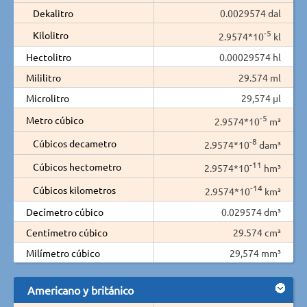
Dekalitro
0.0029574 dal
-5
Kilolitro
2.9574*10
kl
Hectolitro
0.00029574 hl
Mililitro
29.574 ml
Microlitro
29,574 µl
-5
Metro cúbico
2.9574*10
m³
-8
Cúbicos decametro
2.9574*10
dam³
-11
Cúbicos hectometro
2.9574*10
hm³
-14
Cúbicos kilometros
2.9574*10
km³
Decímetro cúbico
0.029574 dm³
Centímetro cúbico
29.574 cm³
Milímetro cúbico
29,574 mm³
Americano y británico