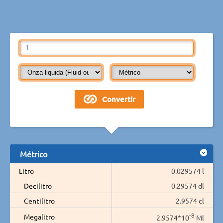
Métrico
Litro
0.029574 l
Decilitro
0.29574 dl
Centilitro
2.9574 cl
-8
Megalitro
2.9574*10
Ml