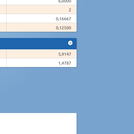
6,0000
2
0,16667
0,12500
5,9147
1,4787