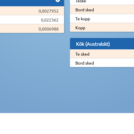
Teske
Bord sked
0,0027952
Te kopp
0,022362
Kopp
0,0006988
Kök (Australskt)
Te sked
Bord sked