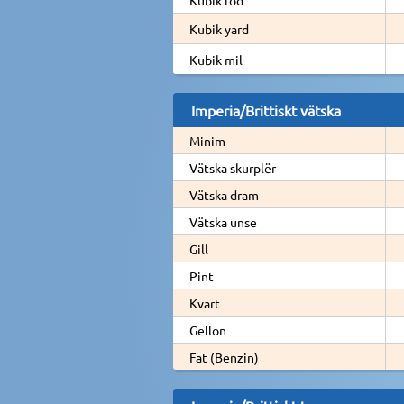
Kubik yard
Kubik mil
Imperia/Brittiskt vätska
Minim
Vätska skurplër
Vätska dram
Vätska unse
Gill
Pint
Kvart
Gellon
Fat (Benzin)