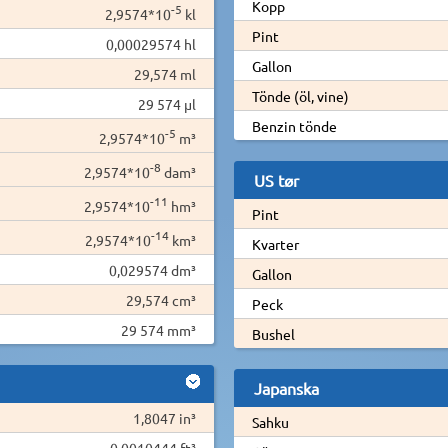
Kopp
-5
2,9574*10
kl
Pint
0,00029574 hl
Gallon
29,574 ml
Tönde (öl, vine)
29 574 µl
Benzin tönde
-5
2,9574*10
m³
-8
2,9574*10
dam³
US tør
-11
2,9574*10
hm³
Pint
-14
2,9574*10
km³
Kvarter
0,029574 dm³
Gallon
29,574 cm³
Peck
29 574 mm³
Bushel
Japanska
1,8047 in³
Sahku
0,0010444 ft³