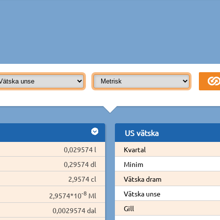
US vätska
0,029574 l
Kvartal
0,29574 dl
Minim
2,9574 cl
Vätska dram
-8
Vätska unse
2,9574*10
Ml
Gill
0,0029574 dal