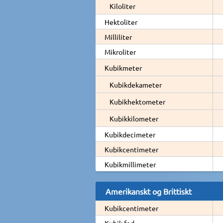
Kiloliter
Hektoliter
Milliliter
Mikroliter
Kubikmeter
Kubikdekameter
Kubikhektometer
Kubikkilometer
Kubikdecimeter
Kubikcentimeter
Kubikmillimeter
Amerikanskt og Brittiskt
Kubikcentimeter
Kubik fod