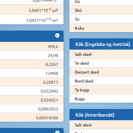
Gö
-5
3,8681*10
yd³
Shö
-15
To
7,0951*10
mi³
Koku
Kök (Engelska og metrisk)
499,6
Salt sked
24,98
Te sked
8,3267
Dessert sked
1,0408
Bord sked
0,20817
Te kopp
0,052042
Kopp
0,026021
0,0065053
Kök (Amerikanskt)
0,00018586
Salt sked