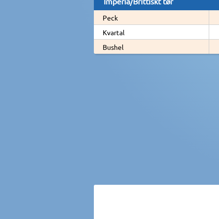
Imperia/Brittiskt tør
Peck
Kvartal
Bushel