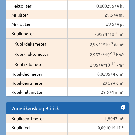
Hektoliter
0,00029574 hl
Milliliter
29,574 ml
Mikroliter
29 574 µl
-5
Kubikmeter
2,9574*10
m³
-8
Kubikdekameter
2,9574*10
dam³
-11
Kubikhektometer
2,9574*10
hm³
-14
Kubikkilometer
2,9574*10
km³
Kubikdecimeter
0,029574 dm³
Kubikcentimeter
29,574 cm³
Kubikmillimeter
29 574 mm³
Amerikansk og Britisk
Kubikcentimeter
1,8047 in³
Kubik fod
0,0010444 ft³