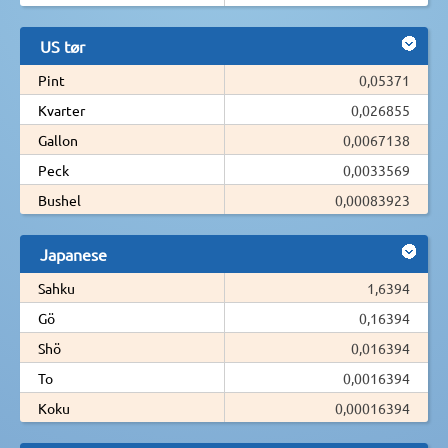
US tør
Pint
0,05371
Kvarter
0,026855
Gallon
0,0067138
Peck
0,0033569
Bushel
0,00083923
Japanese
Sahku
1,6394
Gö
0,16394
Shö
0,016394
To
0,0016394
Koku
0,00016394