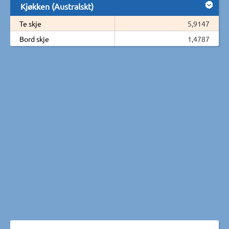
Kjøkken (Australskt)
Te skje
5,9147
Bord skje
1,4787