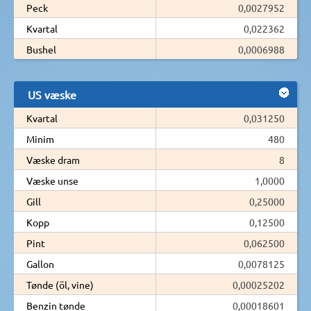
Peck
0,0027952
Kvartal
0,022362
Bushel
0,0006988
US væske
Kvartal
0,031250
Minim
480
Væske dram
8
Væske unse
1,0000
Gill
0,25000
Kopp
0,12500
Pint
0,062500
Gallon
0,0078125
Tønde (öl, vine)
0,00025202
Benzin tønde
0,00018601