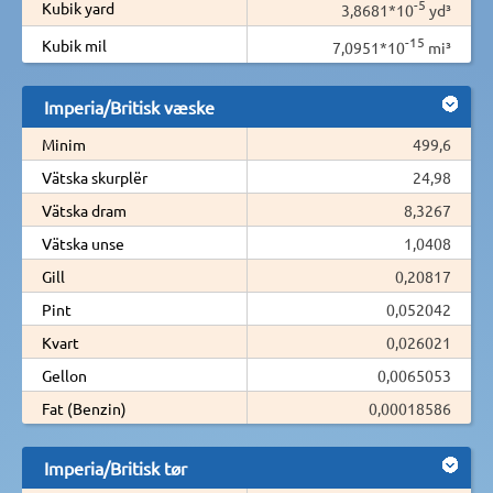
-5
Kubik yard
3,8681*10
yd³
-15
Kubik mil
7,0951*10
mi³
Imperia/Britisk væske
Minim
499,6
Vätska skurplër
24,98
Vätska dram
8,3267
Vätska unse
1,0408
Gill
0,20817
Pint
0,052042
Kvart
0,026021
Gellon
0,0065053
Fat (Benzin)
0,00018586
Imperia/Britisk tør