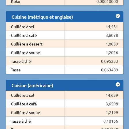
Koku
0,00010000
Cuisine (métrique et anglaise)
Cullière à sel
14,431
Cuillère à café
3,6078
Cullière à dessert
1,8039
Cuillère à soupe
1,2026
Tasse à thé
0,095233
Tasse
0,063489
Cuisine (américaine)
Cullière à sel
14,639
Cuillère à café
3,6598
Cuillère à soupe
1,2199
Tasse à thé
0,10166