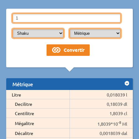
Métrique
Litre
0,018039 l
Decilitre
0,18039 dl
Centilitre
1,8039 cl
-8
Mégalitre
1,8039*10
Ml
Décalitre
0,0018039 dal