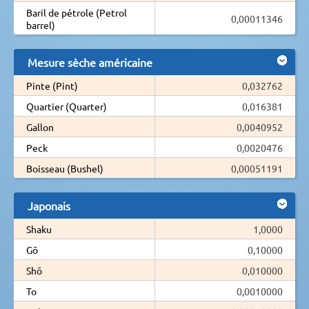
Baril de pétrole (Petrol
0,00011346
barrel)
Mesure sèche américaine
Pinte (Pint)
0,032762
Quartier (Quarter)
0,016381
Gallon
0,0040952
Peck
0,0020476
Boisseau (Bushel)
0,00051191
Japonais
Shaku
1,0000
Gō
0,10000
Shō
0,010000
To
0,0010000