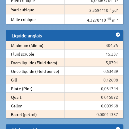
Pied cubique
0,00063704 ft³
-5
Yard cubique
2,3594*10
yd³
-15
Mille cubique
4,3278*10
mi³
Liquide anglais
Minimum (Minim)
304,75
Fluid scruple
15,237
Dram liquide (Fluid dram)
5,0791
Once liquide (Fluid ounce)
0,63489
Gill
0,12698
Pinte (Pint)
0,031744
Quart
0,015872
Gallon
0,003968
Barrel (petrol)
0,00011337