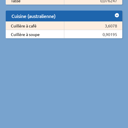
Tasse
0,076247
Cuisine (australienne)
Cuillère à café
3,6078
Cuillère à soupe
0,90195