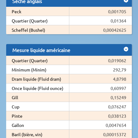
Sèche anglais
Peck
0,001705
Quartier (Quarter)
0,01364
Scheffel (Bushel)
0,00042625
Mesure liquide américaine
Quartier (Quarter)
0,019062
Minimum (Minim)
292,79
Dram liquide (Fluid dram)
4,8798
Once liquide (Fluid ounce)
0,60997
Gill
0,15249
Cup
0,076247
Pinte
0,038123
Gallon
0,0047654
Baril (bière, vin)
0,00015372