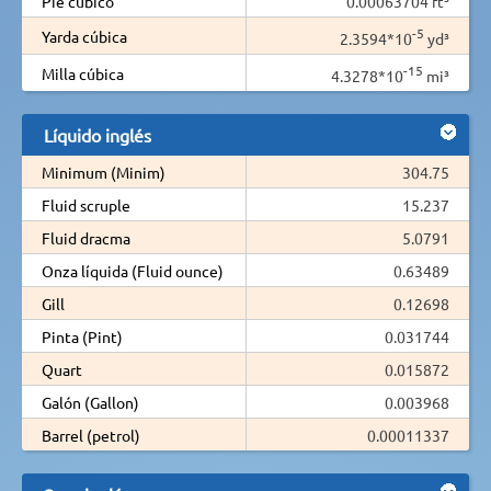
Pie cúbico
0.00063704 ft³
-5
Yarda cúbica
2.3594*10
yd³
-15
Milla cúbica
4.3278*10
mi³
Líquido inglés
Minimum (Minim)
304.75
Fluid scruple
15.237
Fluid dracma
5.0791
Onza líquida (Fluid ounce)
0.63489
Gill
0.12698
Pinta (Pint)
0.031744
Quart
0.015872
Galón (Gallon)
0.003968
Barrel (petrol)
0.00011337