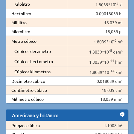
-5
Kilolitro
1.8039*10
kl
Hectolitro
0.00018039 hl
Mililitro
18.039 ml
Microlitro
18,039 µl
-5
Metro cúbico
1.8039*10
m³
-8
Cúbicos decametro
1.8039*10
dam³
-11
Cúbicos hectometro
1.8039*10
hm³
-14
Cúbicos kilometros
1.8039*10
km³
Decímetro cúbico
0.018039 dm³
Centímetro cúbico
18.039 cm³
Milímetro cúbico
18,039 mm³
Americano y británico
Pulgada cúbica
1.1008 in³