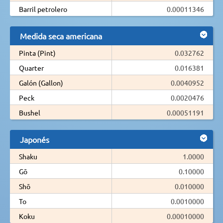
Barril petrolero
0.00011346
Medida seca americana
Pinta (Pint)
0.032762
Quarter
0.016381
Galón (Gallon)
0.0040952
Peck
0.0020476
Bushel
0.00051191
Japonés
Shaku
1.0000
Gō
0.10000
Shō
0.010000
To
0.0010000
Koku
0.00010000