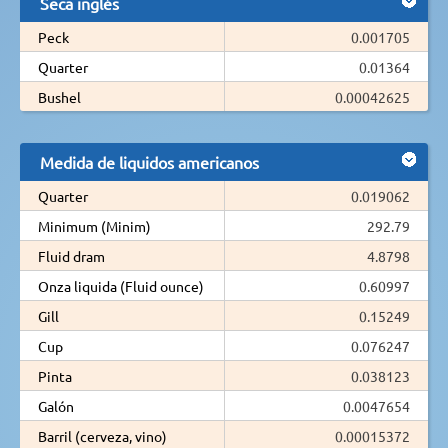
Seca inglés
Peck
0.001705
Quarter
0.01364
Bushel
0.00042625
Medida de liquidos americanos
Quarter
0.019062
Minimum (Minim)
292.79
Fluid dram
4.8798
Onza liquida (Fluid ounce)
0.60997
Gill
0.15249
Cup
0.076247
Pinta
0.038123
Galón
0.0047654
Barril (cerveza, vino)
0.00015372