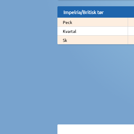
Impelria/Britisk tør
Peck
Kvartal
Sk