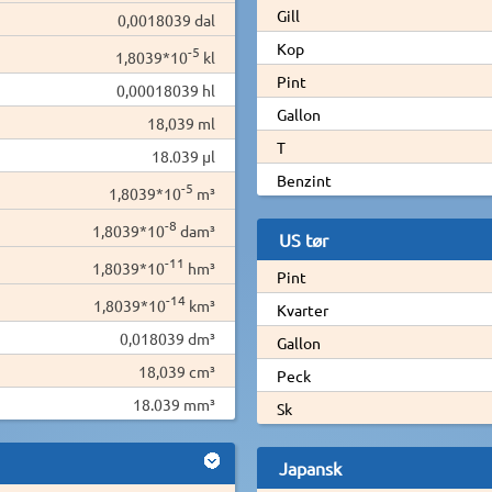
Gill
0,0018039 dal
Kop
-5
1,8039*10
kl
Pint
0,00018039 hl
Gallon
18,039 ml
T
18.039 µl
Benzint
-5
1,8039*10
m³
-8
1,8039*10
dam³
US tør
-11
1,8039*10
hm³
Pint
-14
1,8039*10
km³
Kvarter
0,018039 dm³
Gallon
18,039 cm³
Peck
18.039 mm³
Sk
Japansk