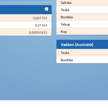
Saltske
Teske
Bordske
0,001705
Tekop
0,01364
Kop
0,00042625
Køkken (Australsk)
Teske
Bordske