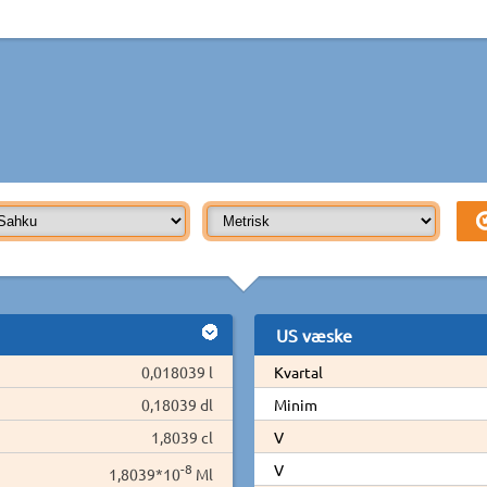
US væske
0,018039 l
Kvartal
0,18039 dl
Minim
1,8039 cl
V
-8
V
1,8039*10
Ml