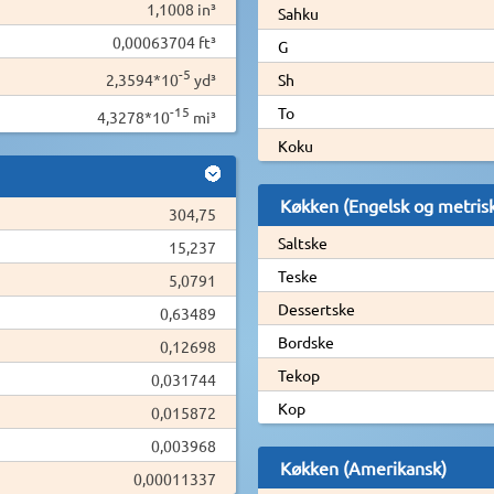
1,1008 in³
Sahku
0,00063704 ft³
G
-5
2,3594*10
yd³
Sh
-15
To
4,3278*10
mi³
Koku
Køkken (Engelsk og metris
304,75
Saltske
15,237
Teske
5,0791
Dessertske
0,63489
Bordske
0,12698
Tekop
0,031744
Kop
0,015872
0,003968
Køkken (Amerikansk)
0,00011337