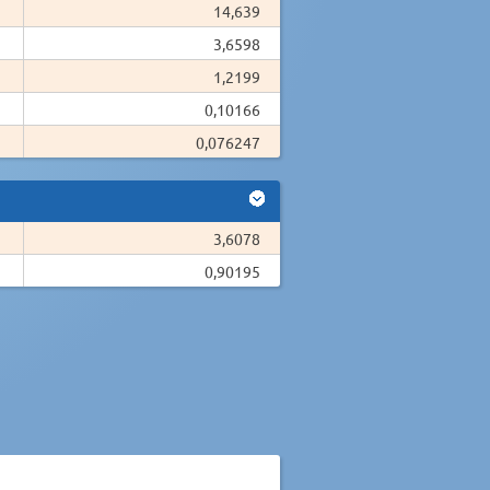
14,639
3,6598
1,2199
0,10166
0,076247
3,6078
0,90195