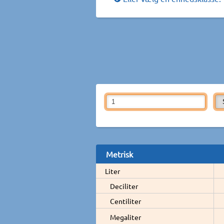
Metrisk
Liter
Deciliter
Centiliter
Megaliter