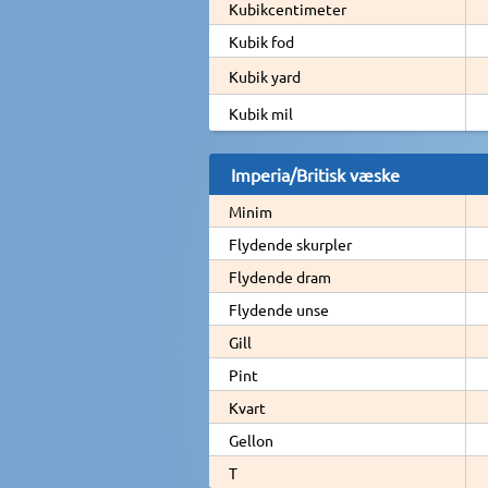
Kubikcentimeter
Kubik fod
Kubik yard
Kubik mil
Imperia/Britisk væske
Minim
Flydende skurpler
Flydende dram
Flydende unse
Gill
Pint
Kvart
Gellon
T