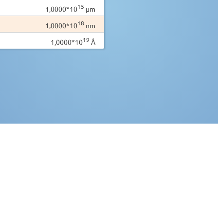
15
1,0000*10
µm
18
1,0000*10
nm
19
1,0000*10
Å