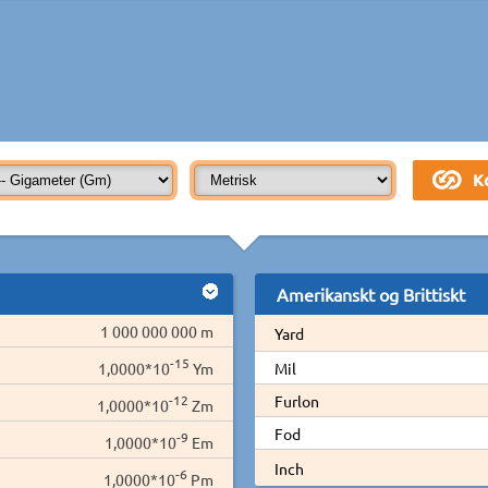
Amerikanskt og Brittiskt
1 000 000 000 m
Yard
-15
1,0000*10
Ym
Mil
-12
Furlon
1,0000*10
Zm
Fod
-9
1,0000*10
Em
Inch
-6
1,0000*10
Pm