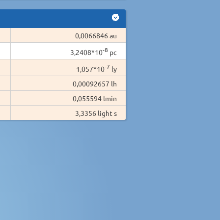
0,0066846 au
-8
3,2408*10
pc
-7
1,057*10
ly
0,00092657 lh
0,055594 lmin
3,3356 light s