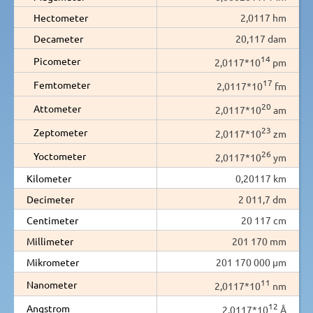
Hectometer
2,0117 hm
Decameter
20,117 dam
14
Picometer
2,0117*10
pm
17
Femtometer
2,0117*10
fm
20
Attometer
2,0117*10
am
23
Zeptometer
2,0117*10
zm
26
Yoctometer
2,0117*10
ym
Kilometer
0,20117 km
Decimeter
2 011,7 dm
Centimeter
20 117 cm
Millimeter
201 170 mm
Mikrometer
201 170 000 µm
11
Nanometer
2,0117*10
nm
12
Angstrom
2,0117*10
Å