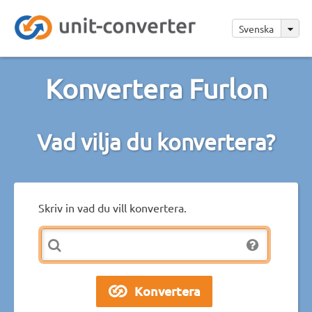
Svenska
Konvertera Furlon
Vad vilja du konvertera?
Skriv in vad du vill konvertera.