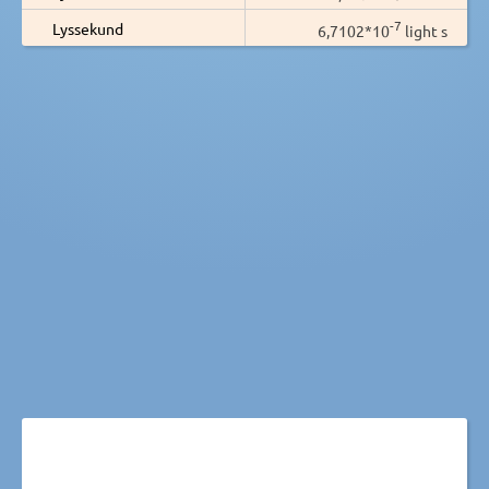
-7
Lyssekund
6,7102*10
light s