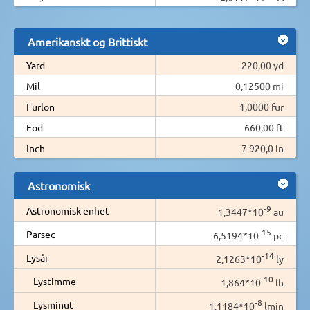
Amerikanskt og Brittiskt
Yard
220,00 yd
Mil
0,12500 mi
Furlon
1,0000 fur
Fod
660,00 ft
Inch
7 920,0 in
Astronomisk
-9
Astronomisk enhet
1,3447*10
au
-15
Parsec
6,5194*10
pc
-14
Lysår
2,1263*10
ly
-10
Lystimme
1,864*10
lh
-8
Lysminut
1,1184*10
lmin