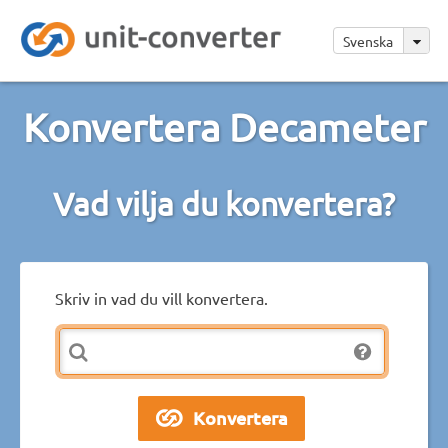
Svenska
Konvertera Decameter
Vad vilja du konvertera?
Skriv in vad du vill konvertera.