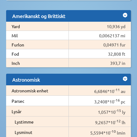
Amerikanskt og Brittiskt
Yard
10,936 yd
Mil
0,0062137 mi
Furlon
0,04971 fur
Fod
32,808 ft
Inch
393,7 in
Astronomisk
-11
Astronomisk enhet
6,6846*10
au
-16
Parsec
3,2408*10
pc
-15
Lysår
1,057*10
ly
-12
Lystimme
9,2657*10
lh
-10
Lysminut
5,5594*10
lmin