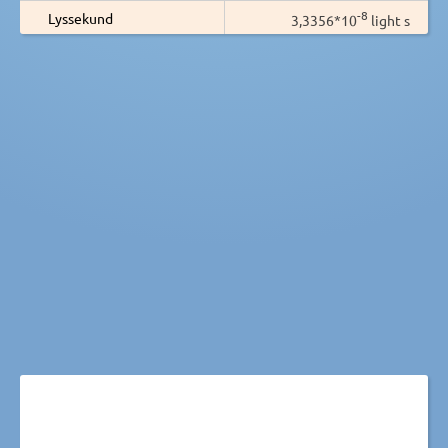
-8
Lyssekund
3,3356*10
light s