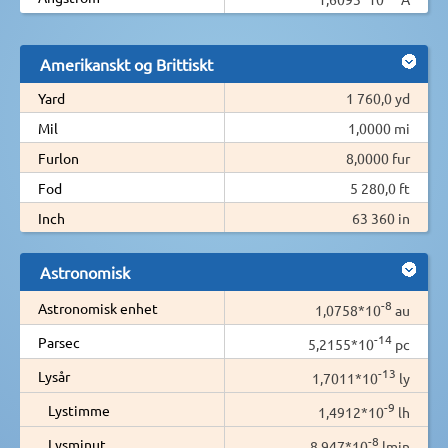
Amerikanskt og Brittiskt
Yard
1 760,0 yd
Mil
1,0000 mi
Furlon
8,0000 fur
Fod
5 280,0 ft
Inch
63 360 in
Astronomisk
-8
Astronomisk enhet
1,0758*10
au
-14
Parsec
5,2155*10
pc
-13
Lysår
1,7011*10
ly
-9
Lystimme
1,4912*10
lh
-8
Lysminut
8,947*10
lmin