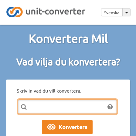
Svenska
Konvertera Mil
Vad vilja du konvertera?
Skriv in vad du vill konvertera.