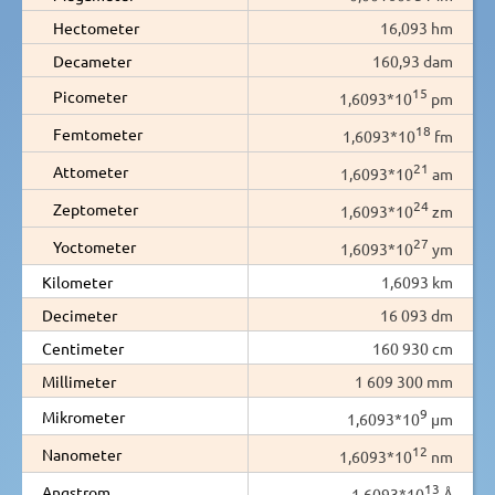
Hectometer
16,093 hm
Decameter
160,93 dam
15
Picometer
1,6093*10
pm
18
Femtometer
1,6093*10
fm
21
Attometer
1,6093*10
am
24
Zeptometer
1,6093*10
zm
27
Yoctometer
1,6093*10
ym
Kilometer
1,6093 km
Decimeter
16 093 dm
Centimeter
160 930 cm
Millimeter
1 609 300 mm
9
Mikrometer
1,6093*10
µm
12
Nanometer
1,6093*10
nm
13
Angstrom
1,6093*10
Å