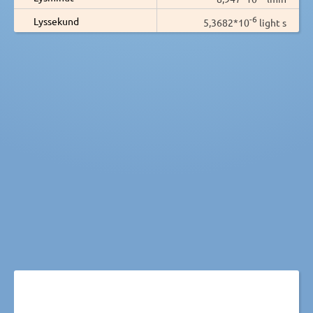
-6
Lyssekund
5,3682*10
light s