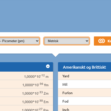
Amerikanskt og Brittiskt
-12
Yard
1,0000*10
m
-36
Mil
1,0000*10
Ym
-33
Furlon
1,0000*10
Zm
-30
Fod
1,0000*10
Em
-27
Inch
1,0000*10
Pm