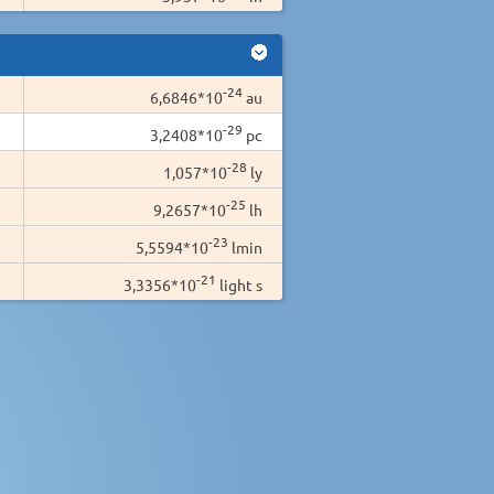
-24
6,6846*10
au
-29
3,2408*10
pc
-28
1,057*10
ly
-25
9,2657*10
lh
-23
5,5594*10
lmin
-21
3,3356*10
light s