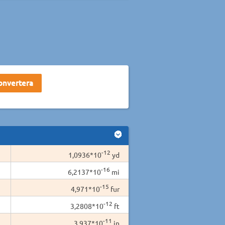
-12
1,0936*10
yd
-16
6,2137*10
mi
-15
4,971*10
fur
-12
3,2808*10
ft
-11
3,937*10
in