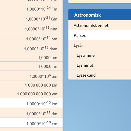
-24
1,0000*10
Tm
Astronomisk
-21
1,0000*10
Gm
Astronomisk enhet
-18
1,0000*10
Mm
Parsec
-14
1,0000*10
hm
Lysår
-13
1,0000*10
dam
Lystimme
1,0000 pm
Lysminut
1 000,0 fm
6
Lyssekund
1,0000*10
am
1 000 000 000 zm
1 000 000 000 000 ym
-15
1,0000*10
km
-11
1,0000*10
dm
-10
1,0000*10
cm