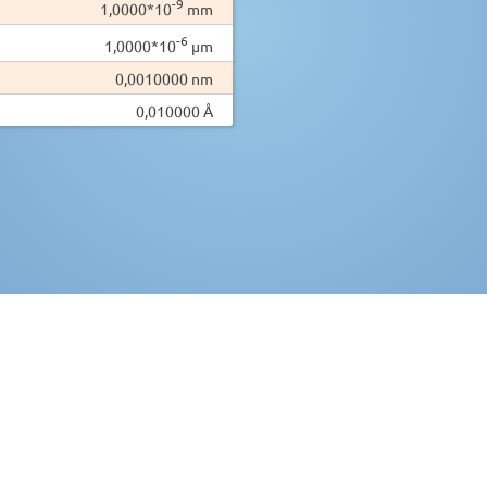
-9
1,0000*10
mm
-6
1,0000*10
µm
0,0010000 nm
0,010000 Å