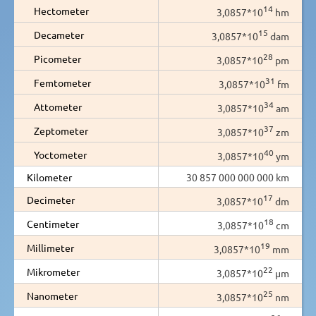
14
Hectometer
3,0857*10
hm
15
Decameter
3,0857*10
dam
28
Picometer
3,0857*10
pm
31
Femtometer
3,0857*10
fm
34
Attometer
3,0857*10
am
37
Zeptometer
3,0857*10
zm
40
Yoctometer
3,0857*10
ym
Kilometer
30 857 000 000 000 km
17
Decimeter
3,0857*10
dm
18
Centimeter
3,0857*10
cm
19
Millimeter
3,0857*10
mm
22
Mikrometer
3,0857*10
µm
25
Nanometer
3,0857*10
nm