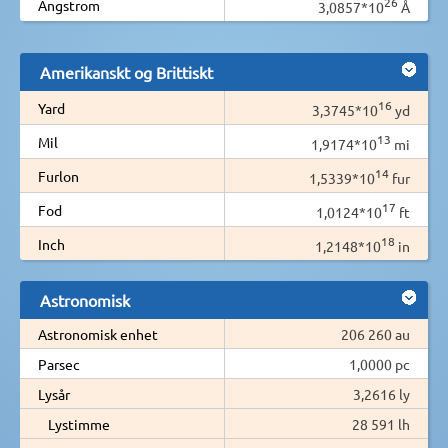
26
Angstrom
3,0857*10
Å
Amerikanskt og Brittiskt
16
Yard
3,3745*10
yd
13
Mil
1,9174*10
mi
14
Furlon
1,5339*10
fur
17
Fod
1,0124*10
ft
18
Inch
1,2148*10
in
Astronomisk
Astronomisk enhet
206 260 au
Parsec
1,0000 pc
Lysår
3,2616 ly
Lystimme
28 591 lh