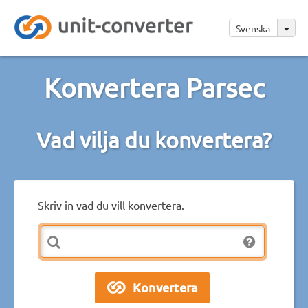
Svenska
Konvertera Parsec
Vad vilja du konvertera?
Skriv in vad du vill konvertera.