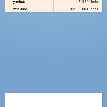
Lysminut
1 715 500 lmin
Lyssekund
102 930 000 light s