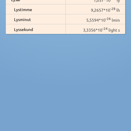
-28
Lystimme
9,2657*10
lh
-26
Lysminut
5,5594*10
lmin
-24
Lyssekund
3,3356*10
light s