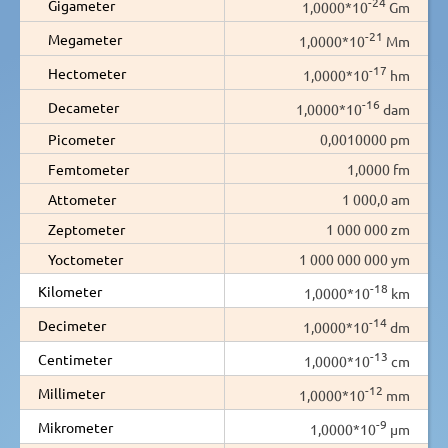
-24
Gigameter
1,0000*10
Gm
-21
Megameter
1,0000*10
Mm
-17
Hectometer
1,0000*10
hm
-16
Decameter
1,0000*10
dam
Picometer
0,0010000 pm
Femtometer
1,0000 fm
Attometer
1 000,0 am
Zeptometer
1 000 000 zm
Yoctometer
1 000 000 000 ym
-18
Kilometer
1,0000*10
km
-14
Decimeter
1,0000*10
dm
-13
Centimeter
1,0000*10
cm
-12
Millimeter
1,0000*10
mm
-9
Mikrometer
1,0000*10
µm