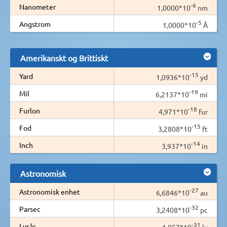
-6
Nanometer
1,0000*10
nm
-5
Angstrom
1,0000*10
Å
Amerikanskt og Brittiskt
-15
Yard
1,0936*10
yd
-19
Mil
6,2137*10
mi
-18
Furlon
4,971*10
fur
-15
Fod
3,2808*10
ft
-14
Inch
3,937*10
in
Astronomisk
-27
Astronomisk enhet
6,6846*10
au
-32
Parsec
3,2408*10
pc
-31
Lysår
1,057*10
ly