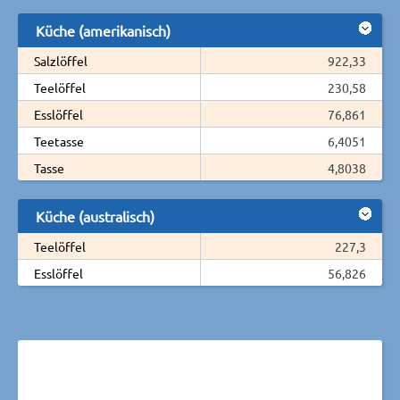
Küche (amerikanisch)
Salzlöffel
922,33
Teelöffel
230,58
Esslöffel
76,861
Teetasse
6,4051
Tasse
4,8038
Küche (australisch)
Teelöffel
227,3
Esslöffel
56,826