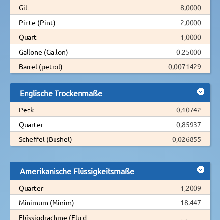
Gill
8,0000
Pinte (Pint)
2,0000
Quart
1,0000
Gallone (Gallon)
0,25000
Barrel (petrol)
0,0071429
Englische Trockenmaße
Peck
0,10742
Quarter
0,85937
Scheffel (Bushel)
0,026855
Amerikanische Flüssigkeitsmaße
Quarter
1,2009
Minimum (Minim)
18.447
Flüssigdrachme (Fluid