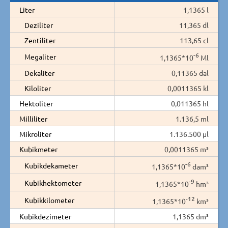
Liter
1,1365 l
Deziliter
11,365 dl
Zentiliter
113,65 cl
-6
Megaliter
1,1365*10
Ml
Dekaliter
0,11365 dal
Kiloliter
0,0011365 kl
Hektoliter
0,011365 hl
Milliliter
1.136,5 ml
Mikroliter
1.136.500 µl
Kubikmeter
0,0011365 m³
-6
Kubikdekameter
1,1365*10
dam³
-9
Kubikhektometer
1,1365*10
hm³
-12
Kubikkilometer
1,1365*10
km³
Kubikdezimeter
1,1365 dm³