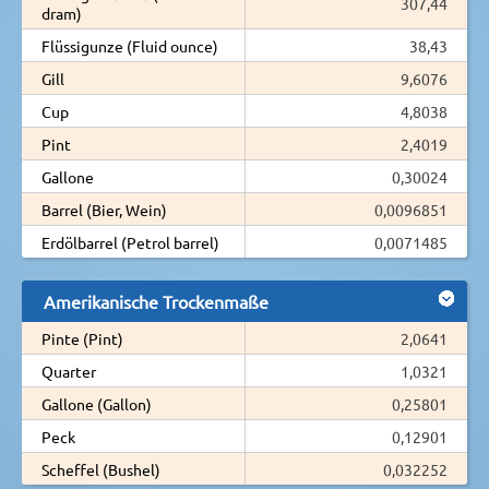
307,44
dram)
Flüssigunze (Fluid ounce)
38,43
Gill
9,6076
Cup
4,8038
Pint
2,4019
Gallone
0,30024
Barrel (Bier, Wein)
0,0096851
Erdölbarrel (Petrol barrel)
0,0071485
Amerikanische Trockenmaße
Pinte (Pint)
2,0641
Quarter
1,0321
Gallone (Gallon)
0,25801
Peck
0,12901
Scheffel (Bushel)
0,032252