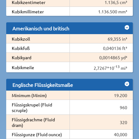
Kubikzentimeter
1.136,5 cm³
Kubikmillimeter
1.136.500 mm³
Amerikanisch und britisch
Kubikzoll
69,355 in³
Kubikfuß
0,040136 ft³
Kubikyard
0,0014865 yd³
-13
Kubikmeile
2,7267*10
mi³
Englische Flüssigkeitsmaße
Minimum (Minim)
19.200
Flüssigskrupel (Fluid
960
scruple)
Flüssigdrachme (Fluid
320
dram)
Flüssigunze (Fluid ounce)
40,000