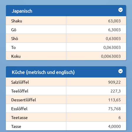
Japanisch
Shaku
63,003
Gō
6,3003
Shō
0,63003
To
0,063003
Koku
0,0063003
Küche (metrisch und englisch)
Salzlöffel
909,22
Teelöffel
227,3
Dessertlöffel
113,65
Esslöffel
75,768
Teetasse
6
Tasse
4,0000