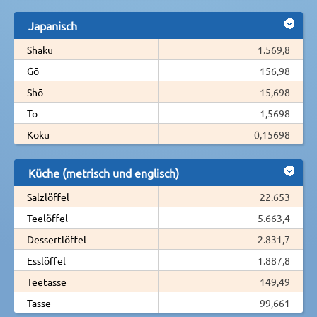
Japanisch
Shaku
1.569,8
Gō
156,98
Shō
15,698
To
1,5698
Koku
0,15698
Küche (metrisch und englisch)
Salzlöffel
22.653
Teelöffel
5.663,4
Dessertlöffel
2.831,7
Esslöffel
1.887,8
Teetasse
149,49
Tasse
99,661