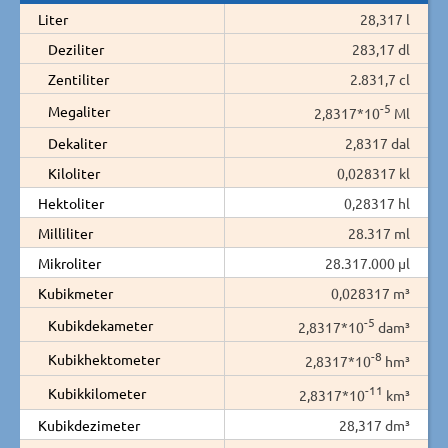
Liter
28,317 l
Deziliter
283,17 dl
Zentiliter
2.831,7 cl
-5
Megaliter
2,8317*10
Ml
Dekaliter
2,8317 dal
Kiloliter
0,028317 kl
Hektoliter
0,28317 hl
Milliliter
28.317 ml
Mikroliter
28.317.000 µl
Kubikmeter
0,028317 m³
-5
Kubikdekameter
2,8317*10
dam³
-8
Kubikhektometer
2,8317*10
hm³
-11
Kubikkilometer
2,8317*10
km³
Kubikdezimeter
28,317 dm³