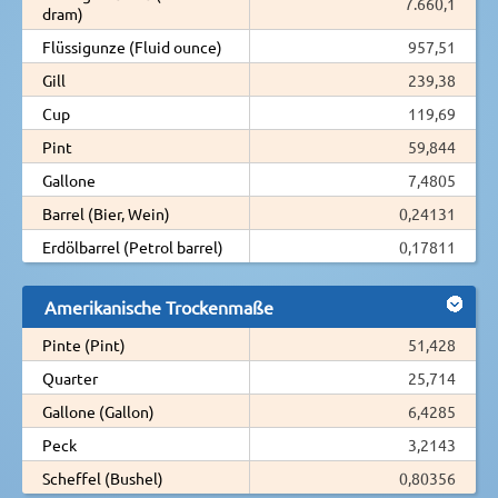
7.660,1
dram)
Flüssigunze (Fluid ounce)
957,51
Gill
239,38
Cup
119,69
Pint
59,844
Gallone
7,4805
Barrel (Bier, Wein)
0,24131
Erdölbarrel (Petrol barrel)
0,17811
Amerikanische Trockenmaße
Pinte (Pint)
51,428
Quarter
25,714
Gallone (Gallon)
6,4285
Peck
3,2143
Scheffel (Bushel)
0,80356