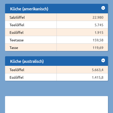
Küche (amerikanisch)
Salzlöffel
22.980
Teelöffel
5.745
Esslöffel
1.915
Teetasse
159,58
Tasse
119,69
Küche (australisch)
Teelöffel
5.663,4
Esslöffel
1.415,8