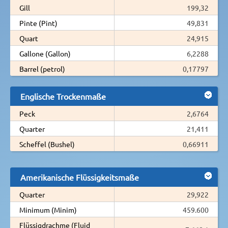
Gill
199,32
Pinte (Pint)
49,831
Quart
24,915
Gallone (Gallon)
6,2288
Barrel (petrol)
0,17797
Englische Trockenmaße
Peck
2,6764
Quarter
21,411
Scheffel (Bushel)
0,66911
Amerikanische Flüssigkeitsmaße
Quarter
29,922
Minimum (Minim)
459.600
Flüssigdrachme (Fluid