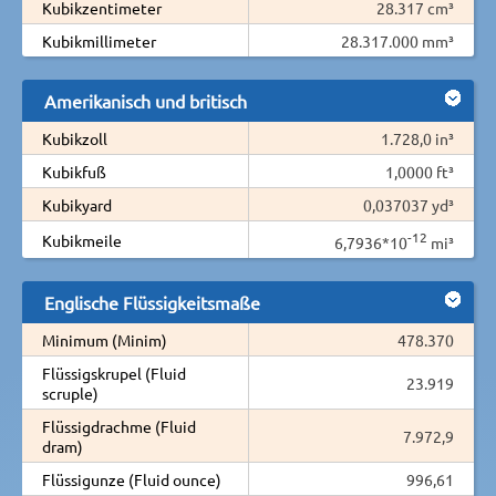
Kubikzentimeter
28.317 cm³
Kubikmillimeter
28.317.000 mm³
Amerikanisch und britisch
Kubikzoll
1.728,0 in³
Kubikfuß
1,0000 ft³
Kubikyard
0,037037 yd³
-12
Kubikmeile
6,7936*10
mi³
Englische Flüssigkeitsmaße
Minimum (Minim)
478.370
Flüssigskrupel (Fluid
23.919
scruple)
Flüssigdrachme (Fluid
7.972,9
dram)
Flüssigunze (Fluid ounce)
996,61