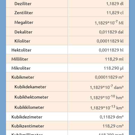
Deziliter
1,1829 dl
Zentiliter
11,829 cl
-7
Megaliter
1,1829*10
Ml
Dekaliter
0,011829 dal
Kiloliter
0,00011829 kl
Hektoliter
0,0011829 hl
Milliliter
118,29 ml
Mikroliter
118.290 µl
Kubikmeter
0,00011829 m³
-7
Kubikdekameter
1,1829*10
dam³
-10
Kubikhektometer
1,1829*10
hm³
-13
Kubikkilometer
1,1829*10
km³
Kubikdezimeter
0,11829 dm³
Kubikzentimeter
118,29 cm³
Kubikmillimeter
118.290 mm³