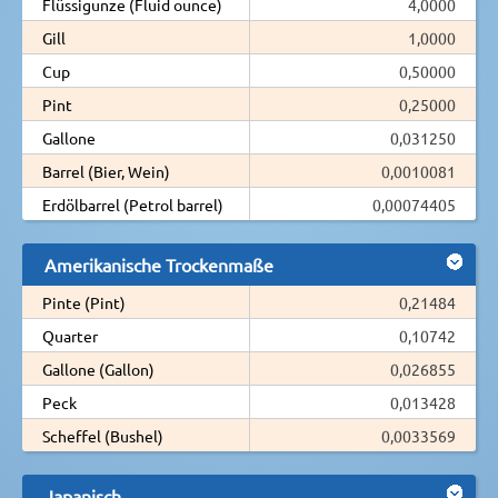
Flüssigunze (Fluid ounce)
4,0000
Gill
1,0000
Cup
0,50000
Pint
0,25000
Gallone
0,031250
Barrel (Bier, Wein)
0,0010081
Erdölbarrel (Petrol barrel)
0,00074405
Amerikanische Trockenmaße
Pinte (Pint)
0,21484
Quarter
0,10742
Gallone (Gallon)
0,026855
Peck
0,013428
Scheffel (Bushel)
0,0033569
Japanisch