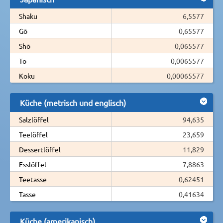
Shaku
6,5577
Gō
0,65577
Shō
0,065577
To
0,0065577
Koku
0,00065577
Küche (metrisch und englisch)
Salzlöffel
94,635
Teelöffel
23,659
Dessertlöffel
11,829
Esslöffel
7,8863
Teetasse
0,62451
Tasse
0,41634
Küche (amerikanisch)