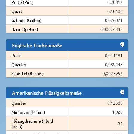
Pinte (Pint)
0,20817
Quart
0,10408
Gallone (Gallon)
0,026021
Barrel (petrol)
0,00074346
Englische Trockenmaße
Peck
0,011181
Quarter
0,089447
Scheffel (Bushel)
0,0027952
Amerikanische Flüssigkeitsmaße
Quarter
0,12500
Minimum (Minim)
1.920
Flüssigdrachme (Fluid
32
dram)