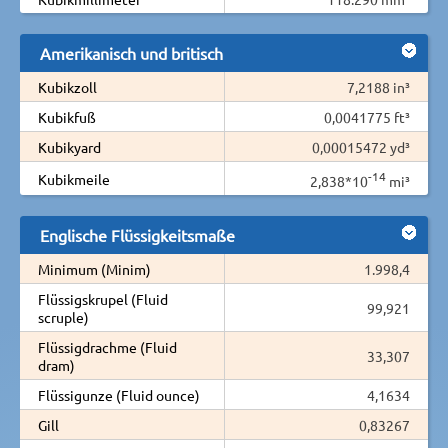
Amerikanisch und britisch
Kubikzoll
7,2188 in³
Kubikfuß
0,0041775 ft³
Kubikyard
0,00015472 yd³
-14
Kubikmeile
2,838*10
mi³
Englische Flüssigkeitsmaße
Minimum (Minim)
1.998,4
Flüssigskrupel (Fluid
99,921
scruple)
Flüssigdrachme (Fluid
33,307
dram)
Flüssigunze (Fluid ounce)
4,1634
Gill
0,83267