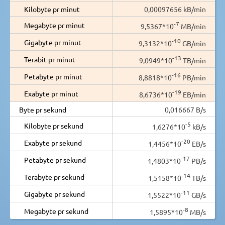
Kilobyte pr minut
0,00097656 kB/min
-7
Megabyte pr minut
9,5367*10
MB/min
-10
Gigabyte pr minut
9,3132*10
GB/min
-13
Terabit pr minut
9,0949*10
TB/min
-16
Petabyte pr minut
8,8818*10
PB/min
-19
Exabyte pr minut
8,6736*10
EB/min
Byte pr sekund
0,016667 B/s
-5
Kilobyte pr sekund
1,6276*10
kB/s
-20
Exabyte pr sekund
1,4456*10
EB/s
-17
Petabyte pr sekund
1,4803*10
PB/s
-14
Terabyte pr sekund
1,5158*10
TB/s
-11
Gigabyte pr sekund
1,5522*10
GB/s
-8
Megabyte pr sekund
1,5895*10
MB/s