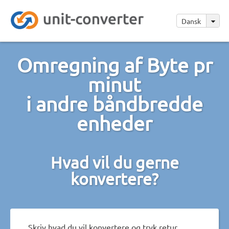
Dansk
Omregning af Byte pr
minut
i andre båndbredde
enheder
Hvad vil du gerne
konvertere?
Skriv hvad du vil konvertere og tryk retur.