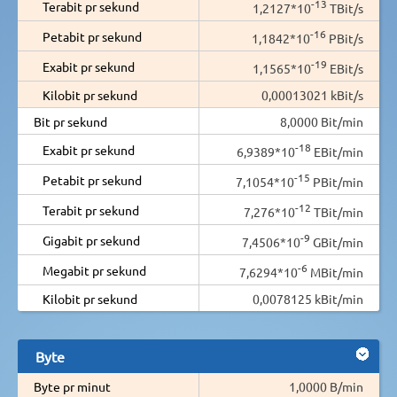
-13
Terabit pr sekund
1,2127*10
TBit/s
-16
Petabit pr sekund
1,1842*10
PBit/s
-19
Exabit pr sekund
1,1565*10
EBit/s
Kilobit pr sekund
0,00013021 kBit/s
Bit pr sekund
8,0000 Bit/min
-18
Exabit pr sekund
6,9389*10
EBit/min
-15
Petabit pr sekund
7,1054*10
PBit/min
-12
Terabit pr sekund
7,276*10
TBit/min
-9
Gigabit pr sekund
7,4506*10
GBit/min
-6
Megabit pr sekund
7,6294*10
MBit/min
Kilobit pr sekund
0,0078125 kBit/min
Byte
Byte pr minut
1,0000 B/min