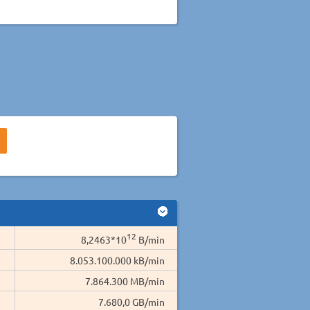
12
8,2463*10
B/min
8.053.100.000 kB/min
7.864.300 MB/min
7.680,0 GB/min