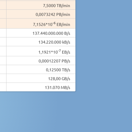
7,5000 TB/min
0,0073242 PB/min
-6
7,1526*10
EB/min
137.440.000.000 B/s
134.220.000 kB/s
-7
1,1921*10
EB/s
0,00012207 PB/s
0,12500 TB/s
128,00 GB/s
131.070 MB/s