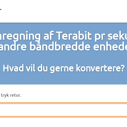
egning af Terabit pr se
 andre båndbredde enhed
Hvad vil du gerne konvertere?
tryk retur.