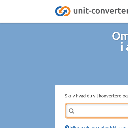
Omr
i
Skriv hvad du vil konvertere og 
Eller vælg en enhedsklasse: