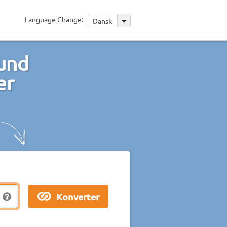
Language Change:
Dansk
kund
er