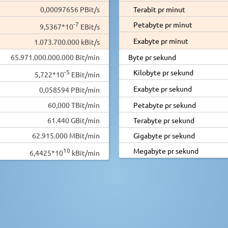
0,00097656 PBit/s
Terabit pr minut
-7
Petabyte pr minut
9,5367*10
EBit/s
Exabyte pr minut
1.073.700.000 kBit/s
65.971.000.000.000 Bit/min
Byte pr sekund
-5
Kilobyte pr sekund
5,722*10
EBit/min
Exabyte pr sekund
0,058594 PBit/min
60,000 TBit/min
Petabyte pr sekund
61.440 GBit/min
Terabyte pr sekund
62.915.000 MBit/min
Gigabyte pr sekund
10
Megabyte pr sekund
6,4425*10
kBit/min