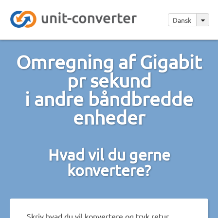
Dansk
Omregning af Gigabit
pr sekund
i andre båndbredde
enheder
Hvad vil du gerne
konvertere?
Skriv hvad du vil konvertere og tryk retur.