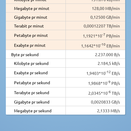
Megabyte pr minut
128,00 MB/min
Gigabyte pr minut
0,12500 GB/min
Terabit pr minut
0,00012207 TB/min
-7
Petabyte pr minut
1,1921*10
PB/min
-10
Exabyte pr minut
1,1642*10
EB/min
Byte pr sekund
2.237.000 B/s
Kilobyte pr sekund
2.184,5 kB/s
-12
Exabyte pr sekund
1,9403*10
EB/s
-9
Petabyte pr sekund
1,9868*10
PB/s
-6
Terabyte pr sekund
2,0345*10
TB/s
Gigabyte pr sekund
0,0020833 GB/s
Megabyte pr sekund
2,1333 MB/s