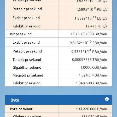
1,6276*10
TBit/s
-8
Petabit pr sekund
1,5895*10
PBit/s
-11
Exabit pr sekund
1,5522*10
EBit/s
Kilobit pr sekund
17.476 kBit/s
Bit pr sekund
1.073.700.000 Bit/min
-10
Exabit pr sekund
9,3132*10
EBit/min
-7
Petabit pr sekund
9,5367*10
PBit/min
Terabit pr sekund
0,00097656 TBit/min
Gigabit pr sekund
1,0000 GBit/min
Megabit pr sekund
1.024,0 MBit/min
Kilobit pr sekund
1.048.600 kBit/min
Byte
Byte pr minut
134.220.000 B/min
Kilobyte pr minut
131.070 kB/min