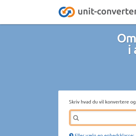
Omr
i
Skriv hvad du vil konvertere og 
Eller vælg en enhedsklasse: