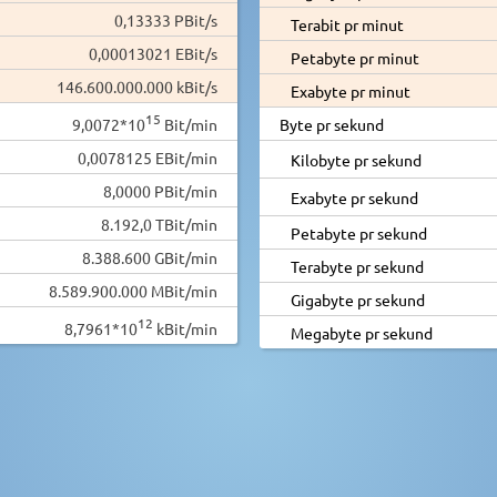
0,13333 PBit/s
Terabit pr minut
0,00013021 EBit/s
Petabyte pr minut
146.600.000.000 kBit/s
Exabyte pr minut
15
9,0072*10
Bit/min
Byte pr sekund
0,0078125 EBit/min
Kilobyte pr sekund
8,0000 PBit/min
Exabyte pr sekund
8.192,0 TBit/min
Petabyte pr sekund
8.388.600 GBit/min
Terabyte pr sekund
8.589.900.000 MBit/min
Gigabyte pr sekund
12
8,7961*10
kBit/min
Megabyte pr sekund