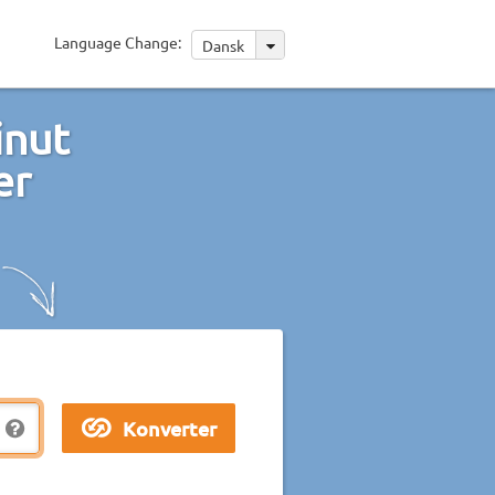
Language Change:
Dansk
inut
er