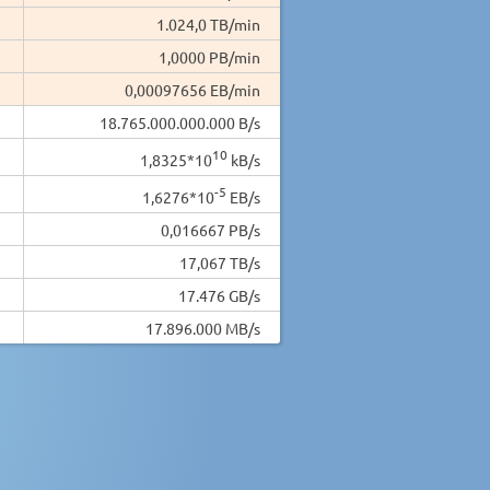
1.024,0 TB/min
1,0000 PB/min
0,00097656 EB/min
18.765.000.000.000 B/s
10
1,8325*10
kB/s
-5
1,6276*10
EB/s
0,016667 PB/s
17,067 TB/s
17.476 GB/s
17.896.000 MB/s