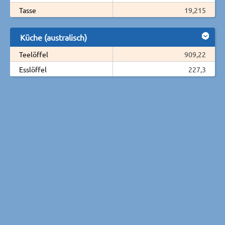
Tasse
19,215
Küche (australisch)
Teelöffel
909,22
Esslöffel
227,3