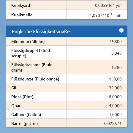
Kubikyard
0,0059461 yd³
-12
Kubikmeile
1,0907*10
mi³
Englische Flüssigkeitsmaße
Minimum (Minim)
76.800
Flüssigskrupel (Fluid
3.840
scruple)
Flüssigdrachme (Fluid
1.280
dram)
Flüssigunze (Fluid ounce)
160,00
Gill
32,000
Pinte (Pint)
8,0000
Quart
4,0000
Gallone (Gallon)
1,0000
Barrel (petrol)
0,028571