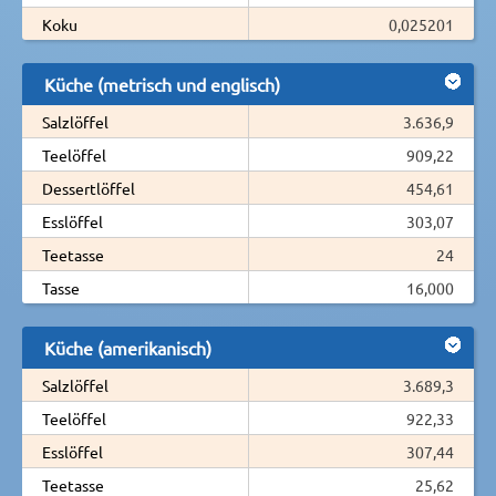
Koku
0,025201
Küche (metrisch und englisch)
Salzlöffel
3.636,9
Teelöffel
909,22
Dessertlöffel
454,61
Esslöffel
303,07
Teetasse
24
Tasse
16,000
Küche (amerikanisch)
Salzlöffel
3.689,3
Teelöffel
922,33
Esslöffel
307,44
Teetasse
25,62