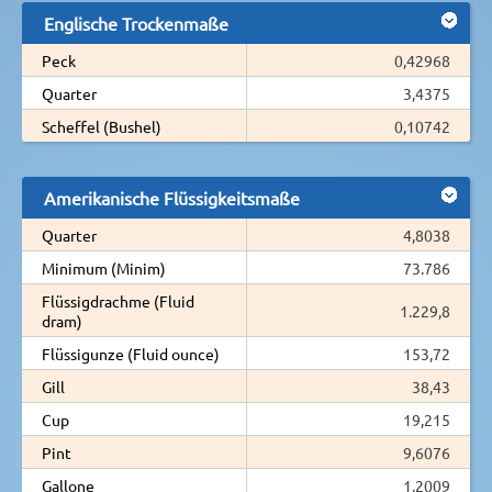
Englische Trockenmaße
Peck
0,42968
Quarter
3,4375
Scheffel (Bushel)
0,10742
Amerikanische Flüssigkeitsmaße
Quarter
4,8038
Minimum (Minim)
73.786
Flüssigdrachme (Fluid
1.229,8
dram)
Flüssigunze (Fluid ounce)
153,72
Gill
38,43
Cup
19,215
Pint
9,6076
Gallone
1,2009