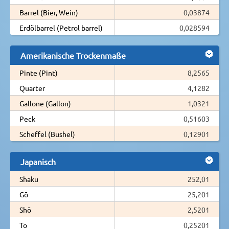
Barrel (Bier, Wein)
0,03874
Erdölbarrel (Petrol barrel)
0,028594
Amerikanische Trockenmaße
Pinte (Pint)
8,2565
Quarter
4,1282
Gallone (Gallon)
1,0321
Peck
0,51603
Scheffel (Bushel)
0,12901
Japanisch
Shaku
252,01
Gō
25,201
Shō
2,5201
To
0,25201