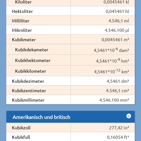
Kiloliter
0,0045461 kl
Hektoliter
0,045461 hl
Milliliter
4.546,1 ml
Mikroliter
4.546.100 µl
Kubikmeter
0,0045461 m³
-6
Kubikdekameter
4,5461*10
dam³
-9
Kubikhektometer
4,5461*10
hm³
-12
Kubikkilometer
4,5461*10
km³
Kubikdezimeter
4,5461 dm³
Kubikzentimeter
4.546,1 cm³
Kubikmillimeter
4.546.100 mm³
Amerikanisch und britisch
Kubikzoll
277,42 in³
Kubikfuß
0,16054 ft³