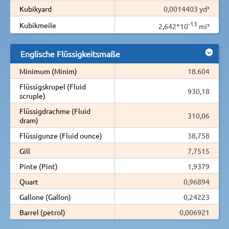
Kubikyard
0,0014403 yd³
-13
Kubikmeile
2,642*10
mi³
Englische Flüssigkeitsmaße
Minimum (Minim)
18.604
Flüssigskrupel (Fluid
930,18
scruple)
Flüssigdrachme (Fluid
310,06
dram)
Flüssigunze (Fluid ounce)
38,758
Gill
7,7515
Pinte (Pint)
1,9379
Quart
0,96894
Gallone (Gallon)
0,24223
Barrel (petrol)
0,006921