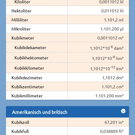
Kiloliter
0,0011012 kl
Hektoliter
0,011012 hl
Milliliter
1.101,2 ml
Mikroliter
1.101.200 µl
Kubikmeter
0,0011012 m³
-6
Kubikdekameter
1,1012*10
dam³
-9
Kubikhektometer
1,1012*10
hm³
-12
Kubikkilometer
1,1012*10
km³
Kubikdezimeter
1,1012 dm³
Kubikzentimeter
1.101,2 cm³
Kubikmillimeter
1.101.200 mm³
Amerikanisch und britisch
Kubikzoll
67,201 in³
Kubikfuß
0,038889 ft³