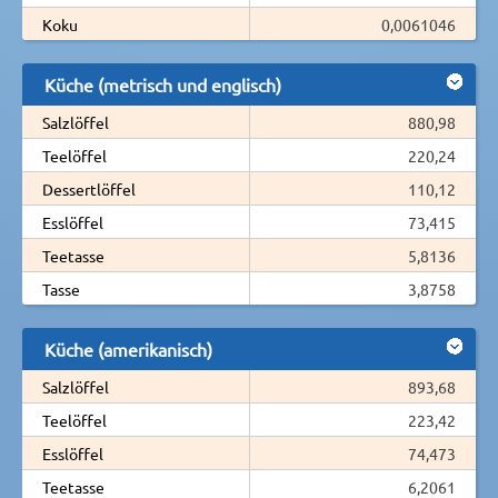
Koku
0,0061046
Küche (metrisch und englisch)
Salzlöffel
880,98
Teelöffel
220,24
Dessertlöffel
110,12
Esslöffel
73,415
Teetasse
5,8136
Tasse
3,8758
Küche (amerikanisch)
Salzlöffel
893,68
Teelöffel
223,42
Esslöffel
74,473
Teetasse
6,2061