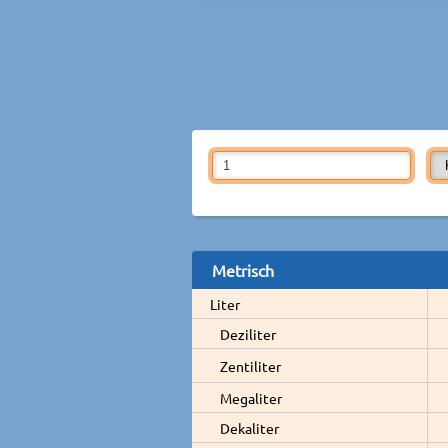
Metrisch
Liter
Deziliter
Zentiliter
Megaliter
Dekaliter