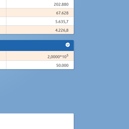
202.880
67.628
5.635,7
4.226,8
5
2,0000*10
50.000