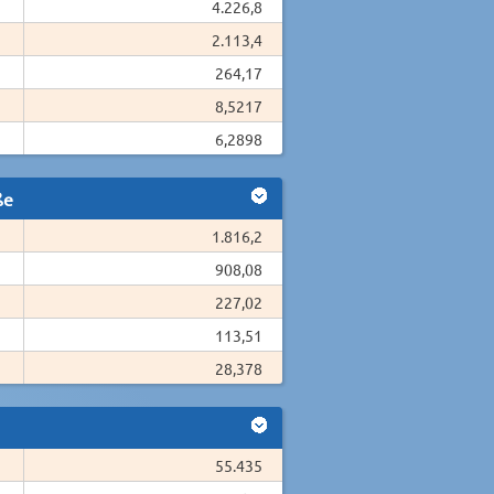
4.226,8
2.113,4
264,17
8,5217
6,2898
ße
1.816,2
908,08
227,02
113,51
28,378
55.435