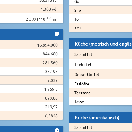
Gō
1,308 yd³
Shō
-10
2,3991*10
mi³
To
Koku
Küche (metrisch und englis
16.894.000
844.680
Salzlöffel
281.560
Teelöffel
35.195
Dessertlöffel
7.039
Esslöffel
1.759,8
Teetasse
879,88
Tasse
219,97
6,2848
Küche (amerikanisch)
Salzlöffel