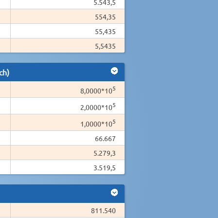
5.543,5
554,35
55,435
5,5435
ch)
5
8,0000*10
5
2,0000*10
5
1,0000*10
66.667
5.279,3
3.519,5
811.540