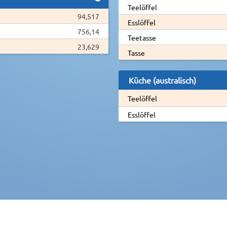
Teelöffel
94,517
Esslöffel
756,14
Teetasse
23,629
Tasse
Küche (australisch)
Teelöffel
Esslöffel