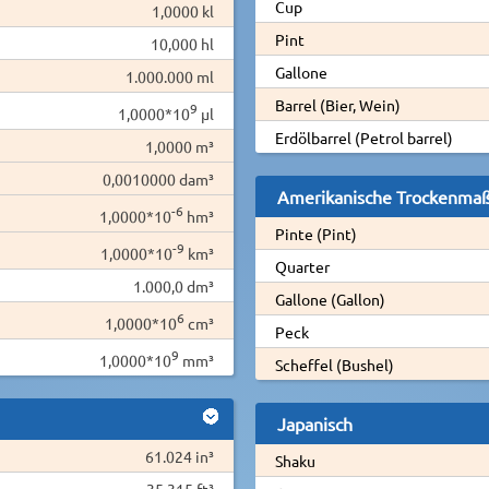
Cup
1,0000 kl
Pint
10,000 hl
Gallone
1.000.000 ml
Barrel (Bier, Wein)
9
1,0000*10
µl
Erdölbarrel (Petrol barrel)
1,0000 m³
0,0010000 dam³
Amerikanische Trockenma
-6
1,0000*10
hm³
Pinte (Pint)
-9
1,0000*10
km³
Quarter
1.000,0 dm³
Gallone (Gallon)
6
1,0000*10
cm³
Peck
9
1,0000*10
mm³
Scheffel (Bushel)
Japanisch
61.024 in³
Shaku
35,315 ft³