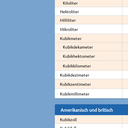
Kiloliter
Hektoliter
Milliliter
Mikroliter
Kubikmeter
Kubikdekameter
Kubikhektometer
Kubikkilometer
Kubikdezimeter
Kubikzentimeter
Kubikmillimeter
Amerikanisch und britisch
Kubikzoll
Kubikfuß