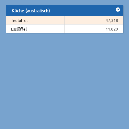
Küche (australisch)
Teelöffel
47,318
Esslöffel
11,829