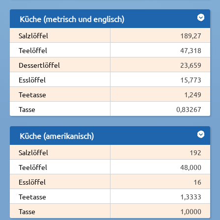
Küche (metrisch und englisch)
Salzlöffel
189,27
Teelöffel
47,318
Dessertlöffel
23,659
Esslöffel
15,773
Teetasse
1,249
Tasse
0,83267
Küche (amerikanisch)
Salzlöffel
192
Teelöffel
48,000
Esslöffel
16
Teetasse
1,3333
Tasse
1,0000