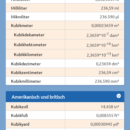
Milliliter
236,59 ml
Mikroliter
236.590 µl
Kubikmeter
0,00023659 m³
-7
Kubikdekameter
2,3659*10
dam³
-10
Kubikhektometer
2,3659*10
hm³
-13
Kubikkilometer
2,3659*10
km³
Kubikdezimeter
0,23659 dm³
Kubikzentimeter
236,59 cm³
Kubikmillimeter
236.590 mm³
Amerikanisch und britisch
Kubikzoll
14,438 in³
Kubikfuß
0,008355 ft³
Kubikyard
0,00030945 yd³