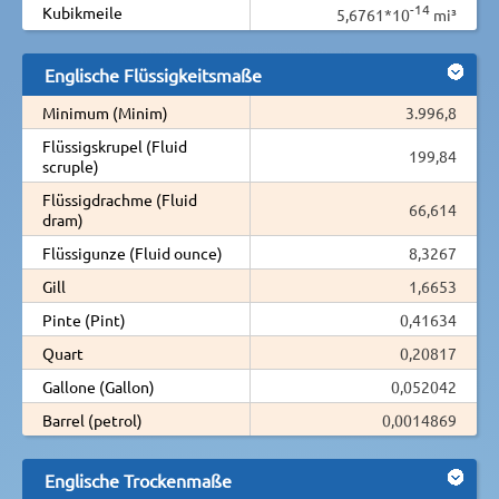
-14
Kubikmeile
5,6761*10
mi³
Englische Flüssigkeitsmaße
Minimum (Minim)
3.996,8
Flüssigskrupel (Fluid
199,84
scruple)
Flüssigdrachme (Fluid
66,614
dram)
Flüssigunze (Fluid ounce)
8,3267
Gill
1,6653
Pinte (Pint)
0,41634
Quart
0,20817
Gallone (Gallon)
0,052042
Barrel (petrol)
0,0014869
Englische Trockenmaße