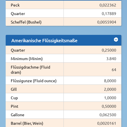
Peck
0,022362
Quarter
0,17889
Scheffel (Bushel)
0,0055904
Amerikanische Flüssigkeitsmaße
Quarter
0,25000
Minimum (Minim)
3.840
Flüssigdrachme (Fluid
64
dram)
Flüssigunze (Fluid ounce)
8,0000
Gill
2,0000
Cup
1,0000
Pint
0,50000
Gallone
0,062500
Barrel (Bier, Wein)
0,0020161