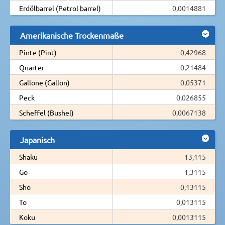
Erdölbarrel (Petrol barrel)
0,0014881
Amerikanische Trockenmaße
Pinte (Pint)
0,42968
Quarter
0,21484
Gallone (Gallon)
0,05371
Peck
0,026855
Scheffel (Bushel)
0,0067138
Japanisch
Shaku
13,115
Gō
1,3115
Shō
0,13115
To
0,013115
Koku
0,0013115