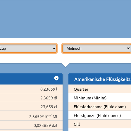
Amerikanische Flüssigkeit
0,23659 l
Quarter
2,3659 dl
Minimum (Minim)
23,659 cl
Flüssigdrachme (Fluid dram)
-7
Flüssigunze (Fluid ounce)
2,3659*10
Ml
Gill
0,023659 dal