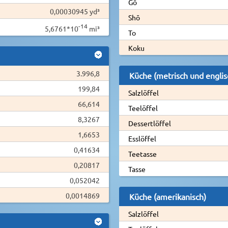
Gō
0,00030945 yd³
Shō
-14
5,6761*10
mi³
To
Koku
3.996,8
Küche (metrisch und englis
199,84
Salzlöffel
66,614
Teelöffel
8,3267
Dessertlöffel
1,6653
Esslöffel
0,41634
Teetasse
0,20817
Tasse
0,052042
0,0014869
Küche (amerikanisch)
Salzlöffel