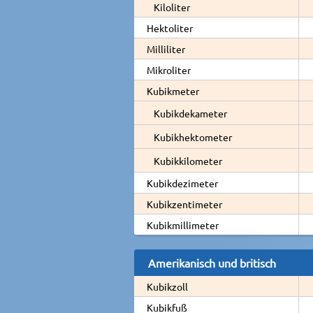
Kiloliter
Hektoliter
Milliliter
Mikroliter
Kubikmeter
Kubikdekameter
Kubikhektometer
Kubikkilometer
Kubikdezimeter
Kubikzentimeter
Kubikmillimeter
Amerikanisch und britisch
Kubikzoll
Kubikfuß