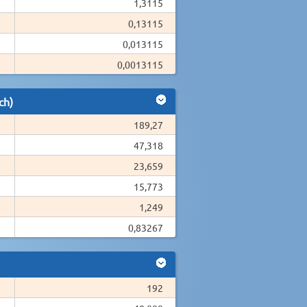
1,3115
0,13115
0,013115
0,0013115
ch)
189,27
47,318
23,659
15,773
1,249
0,83267
192