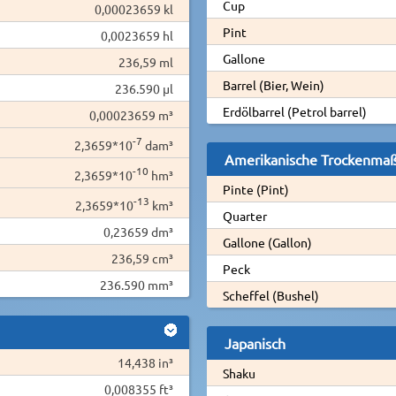
Cup
0,00023659 kl
Pint
0,0023659 hl
Gallone
236,59 ml
Barrel (Bier, Wein)
236.590 µl
Erdölbarrel (Petrol barrel)
0,00023659 m³
-7
2,3659*10
dam³
Amerikanische Trockenma
-10
2,3659*10
hm³
Pinte (Pint)
-13
2,3659*10
km³
Quarter
0,23659 dm³
Gallone (Gallon)
236,59 cm³
Peck
236.590 mm³
Scheffel (Bushel)
Japanisch
14,438 in³
Shaku
0,008355 ft³