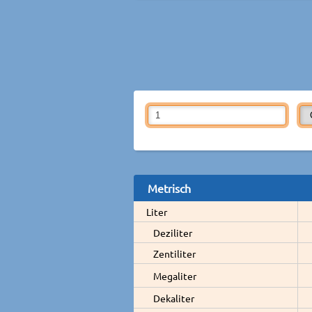
Metrisch
Liter
Deziliter
Zentiliter
Megaliter
Dekaliter