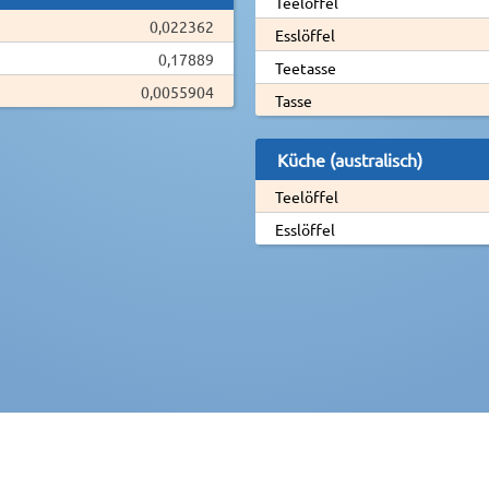
Teelöffel
0,022362
Esslöffel
0,17889
Teetasse
0,0055904
Tasse
Küche (australisch)
Teelöffel
Esslöffel