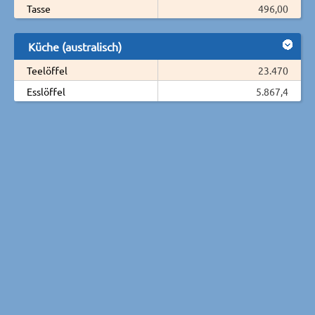
Tasse
496,00
Küche (australisch)
Teelöffel
23.470
Esslöffel
5.867,4