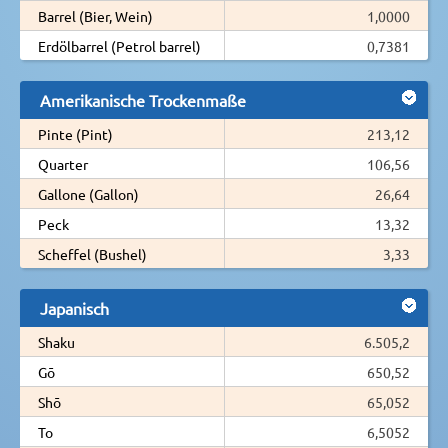
Barrel (Bier, Wein)
1,0000
Erdölbarrel (Petrol barrel)
0,7381
Amerikanische Trockenmaße
Pinte (Pint)
213,12
Quarter
106,56
Gallone (Gallon)
26,64
Peck
13,32
Scheffel (Bushel)
3,33
Japanisch
Shaku
6.505,2
Gō
650,52
Shō
65,052
To
6,5052