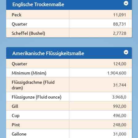
Englische Trockenmaße
Peck
11,091
Quarter
88,731
Scheffel (Bushel)
2,7728
Amerikanische Flüssigkeitsmaße
Quarter
124,00
Minimum (Minim)
1.904.600
Flüssigdrachme (Fluid
31.744
dram)
Flüssigunze (Fluid ounce)
3.968,0
Gill
992,00
Cup
496,00
Pint
248,00
Gallone
31,000