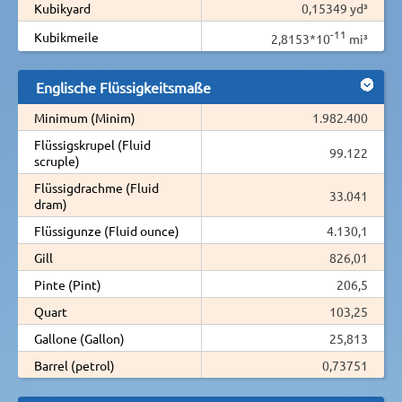
Kubikyard
0,15349 yd³
-11
Kubikmeile
2,8153*10
mi³
Englische Flüssigkeitsmaße
Minimum (Minim)
1.982.400
Flüssigskrupel (Fluid
99.122
scruple)
Flüssigdrachme (Fluid
33.041
dram)
Flüssigunze (Fluid ounce)
4.130,1
Gill
826,01
Pinte (Pint)
206,5
Quart
103,25
Gallone (Gallon)
25,813
Barrel (petrol)
0,73751