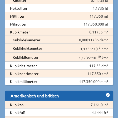
Kiloliter
0,11735 kl
Hektoliter
1,1735 hl
Milliliter
117.350 ml
Mikroliter
117.350.000 µl
Kubikmeter
0,11735 m³
Kubikdekameter
0,00011735 dam³
-7
Kubikhektometer
1,1735*10
hm³
-10
Kubikkilometer
1,1735*10
km³
Kubikdezimeter
117,35 dm³
Kubikzentimeter
117.350 cm³
Kubikmillimeter
117.350.000 mm³
Amerikanisch und britisch
Kubikzoll
7.161,0 in³
Kubikfuß
4,1441 ft³