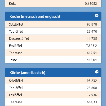
Koku
0,65052
Küche (metrisch und englisch)
Salzlöffel
93.878
Teelöffel
23.470
Dessertlöffel
11.735
Esslöffel
7.823,2
Teetasse
619,51
Tasse
413,01
Küche (amerikanisch)
Salzlöffel
95.232
Teelöffel
23.808
Esslöffel
7.936
Teetasse
661,33