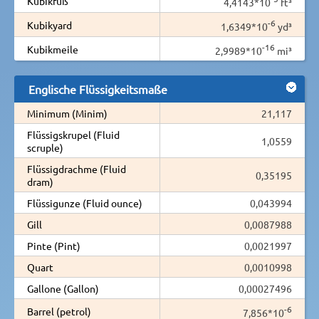
Kubikfuß
4,4143*10
ft³
-6
Kubikyard
1,6349*10
yd³
-16
Kubikmeile
2,9989*10
mi³
Englische Flüssigkeitsmaße
Minimum (Minim)
21,117
Flüssigskrupel (Fluid
1,0559
scruple)
Flüssigdrachme (Fluid
0,35195
dram)
Flüssigunze (Fluid ounce)
0,043994
Gill
0,0087988
Pinte (Pint)
0,0021997
Quart
0,0010998
Gallone (Gallon)
0,00027496
-6
Barrel (petrol)
7,856*10