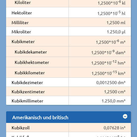
-6
Kiloliter
1,2500*10
kl
-5
Hektoliter
1,2500*10
hl
Milliliter
1,2500 ml
Mikroliter
1.250,0 µl
-6
Kubikmeter
1,2500*10
m³
-9
Kubikdekameter
1,2500*10
dam³
-12
Kubikhektometer
1,2500*10
hm³
-15
Kubikkilometer
1,2500*10
km³
Kubikdezimeter
0,0012500 dm³
Kubikzentimeter
1,2500 cm³
Kubikmillimeter
1.250,0 mm³
Amerikanisch und britisch
Kubikzoll
0,07628 in³
-5