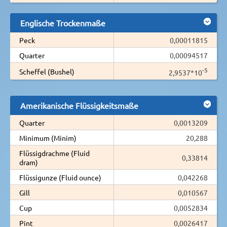
Englische Trockenmaße
Peck
0,00011815
Quarter
0,00094517
-5
Scheffel (Bushel)
2,9537*10
Amerikanische Flüssigkeitsmaße
Quarter
0,0013209
Minimum (Minim)
20,288
Flüssigdrachme (Fluid
0,33814
dram)
Flüssigunze (Fluid ounce)
0,042268
Gill
0,010567
Cup
0,0052834
Pint
0,0026417