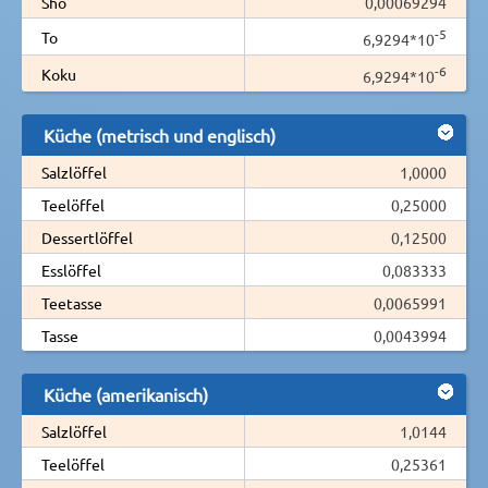
Shō
0,00069294
-5
To
6,9294*10
-6
Koku
6,9294*10
Küche (metrisch und englisch)
Salzlöffel
1,0000
Teelöffel
0,25000
Dessertlöffel
0,12500
Esslöffel
0,083333
Teetasse
0,0065991
Tasse
0,0043994
Küche (amerikanisch)
Salzlöffel
1,0144
Teelöffel
0,25361