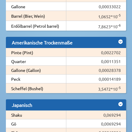
Gallone
0,00033022
-5
Barrel (Bier, Wein)
1,0652*10
-6
Erdölbarrel (Petrol barrel)
7,8623*10
Amerikanische Trockenmaße
Pinte (Pint)
0,0022702
Quarter
0,0011351
Gallone (Gallon)
0,00028378
Peck
0,00014189
-5
Scheffel (Bushel)
3,5472*10
Japanisch
Shaku
0,069294
Gō
0,0069294