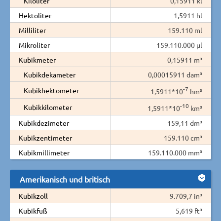
Kiloliter
0,15911 kl
Hektoliter
1,5911 hl
Milliliter
159.110 ml
Mikroliter
159.110.000 µl
Kubikmeter
0,15911 m³
Kubikdekameter
0,00015911 dam³
-7
Kubikhektometer
1,5911*10
hm³
-10
Kubikkilometer
1,5911*10
km³
Kubikdezimeter
159,11 dm³
Kubikzentimeter
159.110 cm³
Kubikmillimeter
159.110.000 mm³
Amerikanisch und britisch
Kubikzoll
9.709,7 in³
Kubikfuß
5,619 ft³