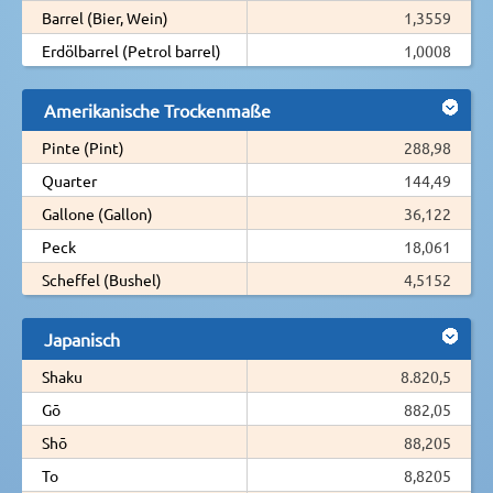
Barrel (Bier, Wein)
1,3559
Erdölbarrel (Petrol barrel)
1,0008
Amerikanische Trockenmaße
Pinte (Pint)
288,98
Quarter
144,49
Gallone (Gallon)
36,122
Peck
18,061
Scheffel (Bushel)
4,5152
Japanisch
Shaku
8.820,5
Gō
882,05
Shō
88,205
To
8,8205