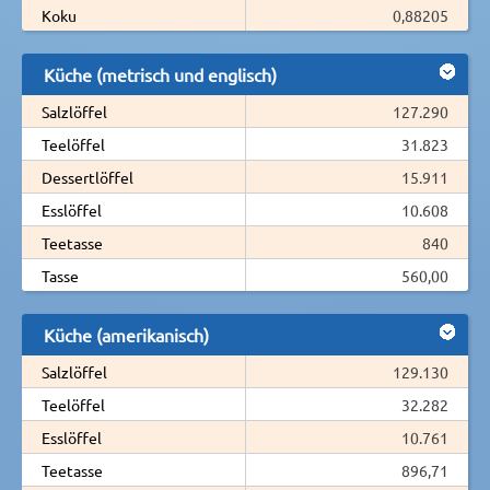
Koku
0,88205
Küche (metrisch und englisch)
Salzlöffel
127.290
Teelöffel
31.823
Dessertlöffel
15.911
Esslöffel
10.608
Teetasse
840
Tasse
560,00
Küche (amerikanisch)
Salzlöffel
129.130
Teelöffel
32.282
Esslöffel
10.761
Teetasse
896,71