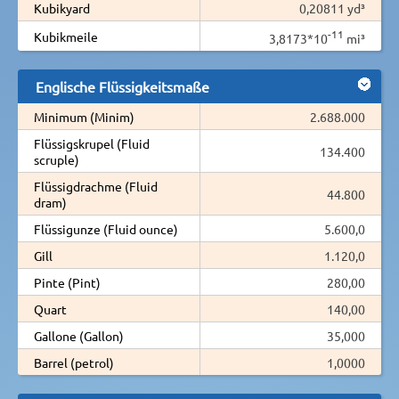
Kubikyard
0,20811 yd³
-11
Kubikmeile
3,8173*10
mi³
Englische Flüssigkeitsmaße
Minimum (Minim)
2.688.000
Flüssigskrupel (Fluid
134.400
scruple)
Flüssigdrachme (Fluid
44.800
dram)
Flüssigunze (Fluid ounce)
5.600,0
Gill
1.120,0
Pinte (Pint)
280,00
Quart
140,00
Gallone (Gallon)
35,000
Barrel (petrol)
1,0000