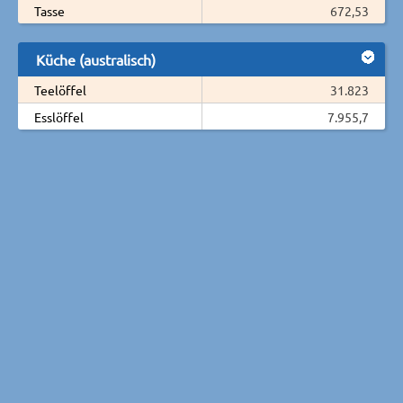
Tasse
672,53
Küche (australisch)
Teelöffel
31.823
Esslöffel
7.955,7