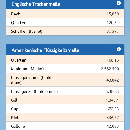
Englische Trockenmaße
Peck
15,039
Quarter
120,31
Scheffel (Bushel)
3,7597
Amerikanische Flüssigkeitsmaße
Quarter
168,13
Minimum (Minim)
2.582.500
Flüssigdrachme (Fluid
43.042
dram)
Flüssigunze (Fluid ounce)
5.380,3
Gill
1.345,1
Cup
672,53
Pint
336,27
Gallone
42,033