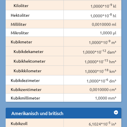
-9
Kiloliter
1,0000*10
kl
-8
Hektoliter
1,0000*10
hl
Milliliter
0,0010000 ml
Mikroliter
1,0000 µl
-9
Kubikmeter
1,0000*10
m³
-12
Kubikdekameter
1,0000*10
dam³
-15
Kubikhektometer
1,0000*10
hm³
-18
Kubikkilometer
1,0000*10
km³
-6
Kubikdezimeter
1,0000*10
dm³
Kubikzentimeter
0,0010000 cm³
Kubikmillimeter
1,0000 mm³
Amerikanisch und britisch
-5
Kubikzoll
6,1024*10
in³