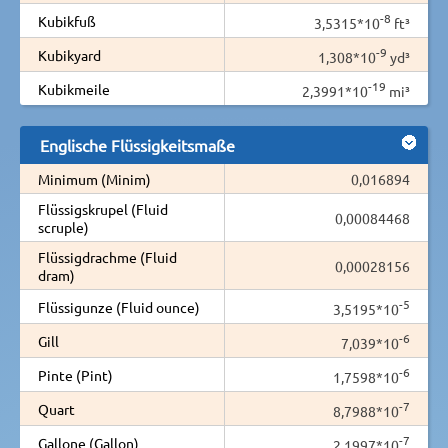
-8
Kubikfuß
3,5315*10
ft³
-9
Kubikyard
1,308*10
yd³
-19
Kubikmeile
2,3991*10
mi³
Englische Flüssigkeitsmaße
Minimum (Minim)
0,016894
Flüssigskrupel (Fluid
0,00084468
scruple)
Flüssigdrachme (Fluid
0,00028156
dram)
-5
Flüssigunze (Fluid ounce)
3,5195*10
-6
Gill
7,039*10
-6
Pinte (Pint)
1,7598*10
-7
Quart
8,7988*10
-7
Gallone (Gallon)
2,1997*10