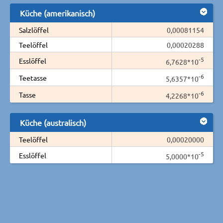
Küche (amerikanisch)
Salzlöffel
0,00081154
Teelöffel
0,00020288
-5
Esslöffel
6,7628*10
-6
Teetasse
5,6357*10
-6
Tasse
4,2268*10
Küche (australisch)
Teelöffel
0,00020000
-5
Esslöffel
5,0000*10