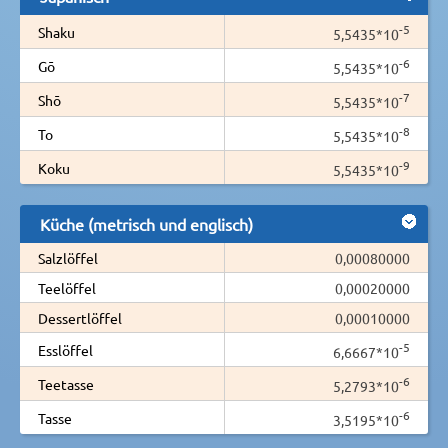
-5
Shaku
5,5435*10
-6
Gō
5,5435*10
-7
Shō
5,5435*10
-8
To
5,5435*10
-9
Koku
5,5435*10
Küche (metrisch und englisch)
Salzlöffel
0,00080000
Teelöffel
0,00020000
Dessertlöffel
0,00010000
-5
Esslöffel
6,6667*10
-6
Teetasse
5,2793*10
-6
Tasse
3,5195*10