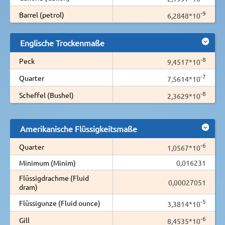
-9
Barrel (petrol)
6,2848*10
Englische Trockenmaße
-8
Peck
9,4517*10
-7
Quarter
7,5614*10
-8
Scheffel (Bushel)
2,3629*10
Amerikanische Flüssigkeitsmaße
-6
Quarter
1,0567*10
Minimum (Minim)
0,016231
Flüssigdrachme (Fluid
0,00027051
dram)
-5
Flüssigunze (Fluid ounce)
3,3814*10
-6
Gill
8,4535*10