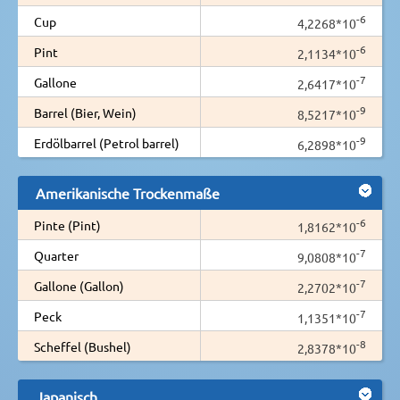
-6
Cup
4,2268*10
-6
Pint
2,1134*10
-7
Gallone
2,6417*10
-9
Barrel (Bier, Wein)
8,5217*10
-9
Erdölbarrel (Petrol barrel)
6,2898*10
Amerikanische Trockenmaße
-6
Pinte (Pint)
1,8162*10
-7
Quarter
9,0808*10
-7
Gallone (Gallon)
2,2702*10
-7
Peck
1,1351*10
-8
Scheffel (Bushel)
2,8378*10
Japanisch