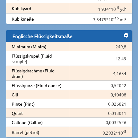
-5
Kubikyard
1,934*10
yd³
-15
Kubikmeile
3,5475*10
mi³
Englische Flüssigkeitsmaße
Minimum (Minim)
249,8
Flüssigskrupel (Fluid
12,49
scruple)
Flüssigdrachme (Fluid
4,1634
dram)
Flüssigunze (Fluid ounce)
0,52042
Gill
0,10408
Pinte (Pint)
0,026021
Quart
0,013011
Gallone (Gallon)
0,0032526
-5
Barrel (petrol)
9,2932*10