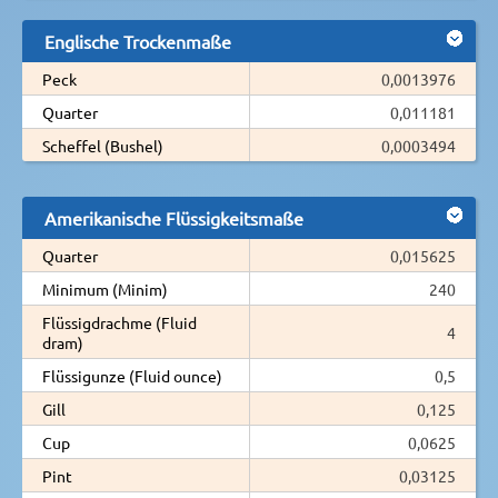
Englische Trockenmaße
Peck
0,0013976
Quarter
0,011181
Scheffel (Bushel)
0,0003494
Amerikanische Flüssigkeitsmaße
Quarter
0,015625
Minimum (Minim)
240
Flüssigdrachme (Fluid
4
dram)
Flüssigunze (Fluid ounce)
0,5
Gill
0,125
Cup
0,0625
Pint
0,03125