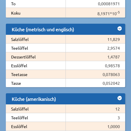
To
0,00081971
-5
Koku
8,1971*10
Küche (metrisch und englisch)
Salzlöffel
11,829
Teelöffel
2,9574
Dessertlöffel
1,4787
Esslöffel
0,98578
Teetasse
0,078063
Tasse
0,052042
Küche (amerikanisch)
Salzlöffel
12
Teelöffel
3
Esslöffel
1,0000