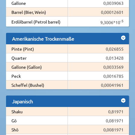
Gallone
0,0039063
Barrel (Bier, Wein)
0,00012601
-5
Erdölbarrel (Petrol barrel)
9,3006*10
Amerikanische Trockenmaße
Pinte (Pint)
0,026855
Quarter
0,013428
Gallone (Gallon)
0,0033569
Peck
0,0016785
Scheffel (Bushel)
0,00041961
Japanisch
Shaku
0,81971
Gō
0,081971
Shō
0,0081971