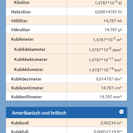
-5
Kiloliter
1,4787*10
kl
Hektoliter
0,00014787 hl
Milliliter
14,787 ml
Mikroliter
14.787 µl
-5
Kubikmeter
1,4787*10
m³
-8
Kubikdekameter
1,4787*10
dam³
-11
Kubikhektometer
1,4787*10
hm³
-14
Kubikkilometer
1,4787*10
km³
Kubikdezimeter
0,014787 dm³
Kubikzentimeter
14,787 cm³
Kubikmillimeter
14.787 mm³
Amerikanisch und britisch
Kubikzoll
0,90234 in³
Kubikfuß
0,00052219 ft³