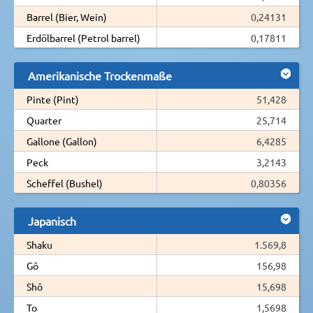
Barrel (Bier, Wein)
0,24131
Erdölbarrel (Petrol barrel)
0,17811
Amerikanische Trockenmaße
Pinte (Pint)
51,428
Quarter
25,714
Gallone (Gallon)
6,4285
Peck
3,2143
Scheffel (Bushel)
0,80356
Japanisch
Shaku
1.569,8
Gō
156,98
Shō
15,698
To
1,5698