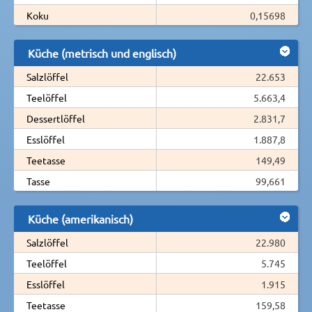
Koku
0,15698
Küche (metrisch und englisch)
Salzlöffel
22.653
Teelöffel
5.663,4
Dessertlöffel
2.831,7
Esslöffel
1.887,8
Teetasse
149,49
Tasse
99,661
Küche (amerikanisch)
Salzlöffel
22.980
Teelöffel
5.745
Esslöffel
1.915
Teetasse
159,58