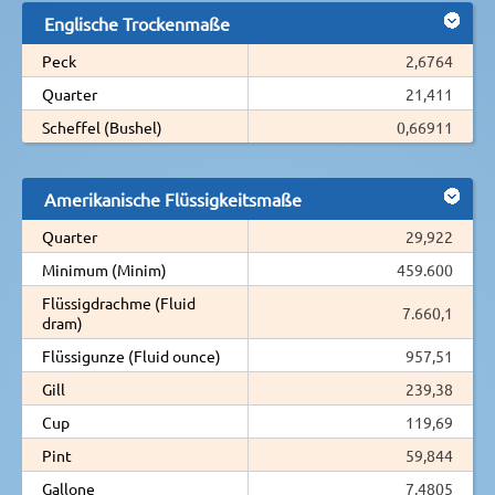
Englische Trockenmaße
Peck
2,6764
Quarter
21,411
Scheffel (Bushel)
0,66911
Amerikanische Flüssigkeitsmaße
Quarter
29,922
Minimum (Minim)
459.600
Flüssigdrachme (Fluid
7.660,1
dram)
Flüssigunze (Fluid ounce)
957,51
Gill
239,38
Cup
119,69
Pint
59,844
Gallone
7,4805