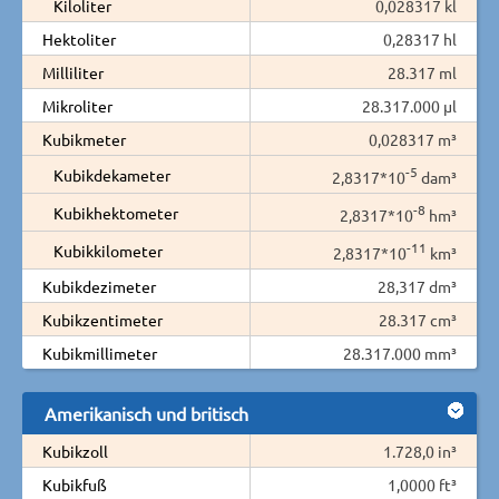
Kiloliter
0,028317 kl
Hektoliter
0,28317 hl
Milliliter
28.317 ml
Mikroliter
28.317.000 µl
Kubikmeter
0,028317 m³
-5
Kubikdekameter
2,8317*10
dam³
-8
Kubikhektometer
2,8317*10
hm³
-11
Kubikkilometer
2,8317*10
km³
Kubikdezimeter
28,317 dm³
Kubikzentimeter
28.317 cm³
Kubikmillimeter
28.317.000 mm³
Amerikanisch und britisch
Kubikzoll
1.728,0 in³
Kubikfuß
1,0000 ft³