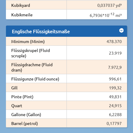
Kubikyard
0,037037 yd³
-12
Kubikmeile
6,7936*10
mi³
Englische Flüssigkeitsmaße
Minimum (Minim)
478.370
Flüssigskrupel (Fluid
23.919
scruple)
Flüssigdrachme (Fluid
7.972,9
dram)
Flüssigunze (Fluid ounce)
996,61
Gill
199,32
Pinte (Pint)
49,831
Quart
24,915
Gallone (Gallon)
6,2288
Barrel (petrol)
0,17797