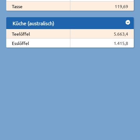
Tasse
119,69
Küche (australisch)
Teelöffel
5.663,4
Esslöffel
1.415,8