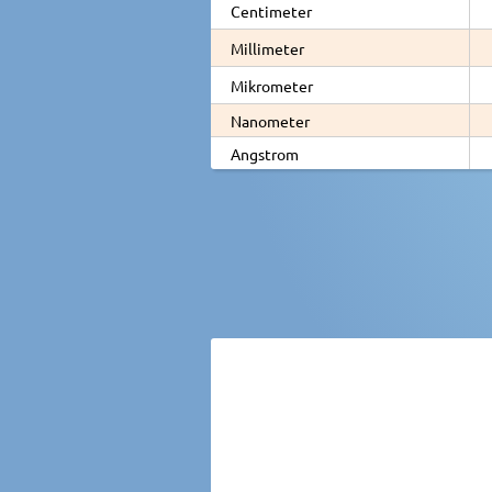
Centimeter
Millimeter
Mikrometer
Nanometer
Angstrom