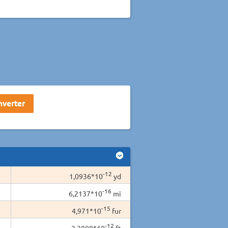
-12
1,0936*10
yd
-16
6,2137*10
mi
-15
4,971*10
fur
-12
3,2808*10
ft