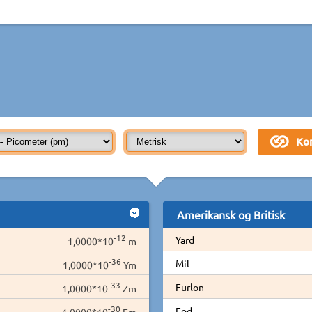
Amerikansk og Britisk
-12
Yard
1,0000*10
m
-36
Mil
1,0000*10
Ym
-33
Furlon
1,0000*10
Zm
-30
Fod
1,0000*10
Em