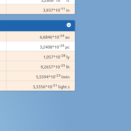
-11
3,937*10
in
-24
6,6846*10
au
-29
3,2408*10
pc
-28
1,057*10
ly
-25
9,2657*10
lh
-23
5,5594*10
lmin
-21
3,3356*10
light s