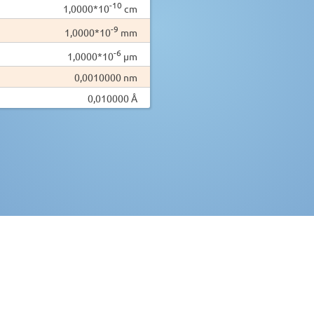
-10
1,0000*10
cm
-9
1,0000*10
mm
-6
1,0000*10
µm
0,0010000 nm
0,010000 Å