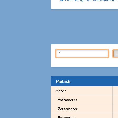
Metrisk
Meter
Yottameter
Zettameter
Exameter