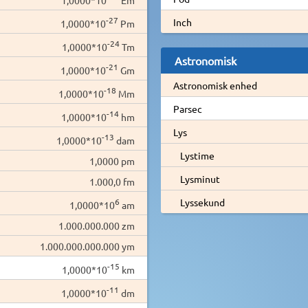
-27
Inch
1,0000*10
Pm
-24
1,0000*10
Tm
Astronomisk
-21
1,0000*10
Gm
Astronomisk enhed
-18
1,0000*10
Mm
Parsec
-14
1,0000*10
hm
Lys
-13
1,0000*10
dam
Lystime
1,0000 pm
Lysminut
1.000,0 fm
6
Lyssekund
1,0000*10
am
1.000.000.000 zm
1.000.000.000.000 ym
-15
1,0000*10
km
-11
1,0000*10
dm