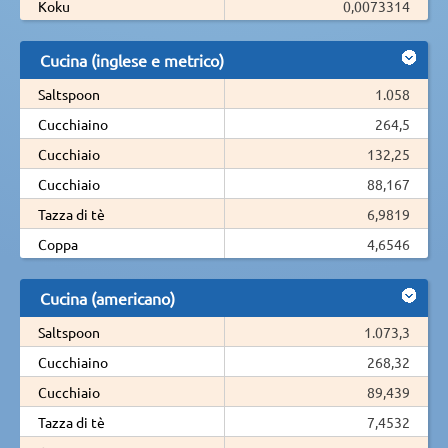
Koku
0,0073314
Cucina (inglese e metrico)
Saltspoon
1.058
Cucchiaino
264,5
Cucchiaio
132,25
Cucchiaio
88,167
Tazza di tè
6,9819
Coppa
4,6546
Cucina (americano)
Saltspoon
1.073,3
Cucchiaino
268,32
Cucchiaio
89,439
Tazza di tè
7,4532