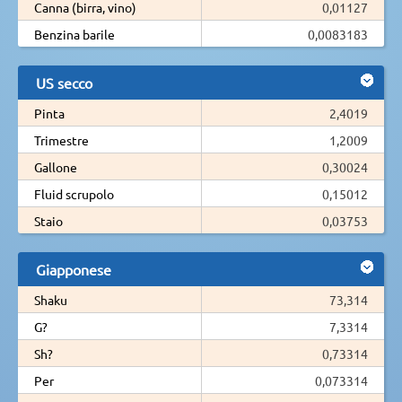
Canna (birra, vino)
0,01127
Benzina barile
0,0083183
US secco
Pinta
2,4019
Trimestre
1,2009
Gallone
0,30024
Fluid scrupolo
0,15012
Staio
0,03753
Giapponese
Shaku
73,314
G?
7,3314
Sh?
0,73314
Per
0,073314