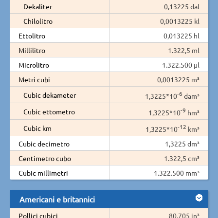
Dekaliter
0,13225 dal
Chilolitro
0,0013225 kl
Ettolitro
0,013225 hl
Millilitro
1.322,5 ml
Microlitro
1.322.500 µl
Metri cubi
0,0013225 m³
-6
Cubic dekameter
1,3225*10
dam³
-9
Cubic ettometro
1,3225*10
hm³
-12
Cubic km
1,3225*10
km³
Cubic decimetro
1,3225 dm³
Centimetro cubo
1.322,5 cm³
Cubic millimetri
1.322.500 mm³
Americani e britannici
Pollici cubici
80,705 in³