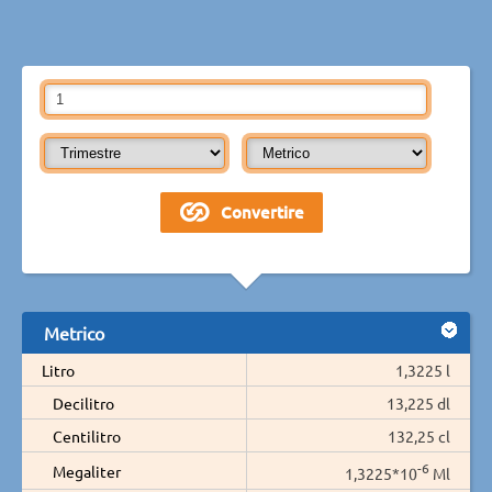
Metrico
Litro
1,3225 l
Decilitro
13,225 dl
Centilitro
132,25 cl
-6
Megaliter
1,3225*10
Ml