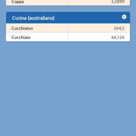
Coppa
5,5899
Cucina (australiano)
Cucchiaino
264,5
Cucchiaio
66,126