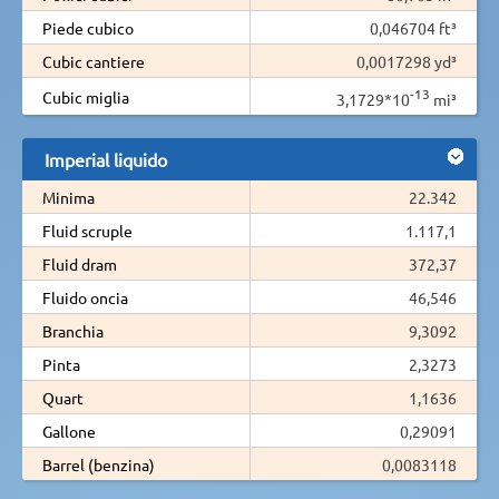
Piede cubico
0,046704 ft³
Cubic cantiere
0,0017298 yd³
-13
Cubic miglia
3,1729*10
mi³
Imperial liquido
Minima
22.342
Fluid scruple
1.117,1
Fluid dram
372,37
Fluido oncia
46,546
Branchia
9,3092
Pinta
2,3273
Quart
1,1636
Gallone
0,29091
Barrel (benzina)
0,0083118