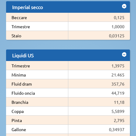
Imperial secco
Beccare
0,125
Trimestre
1,0000
Staio
0,03125
Liquidi US
Trimestre
1,3975
Minima
21.465
Fluid dram
357,76
Fluido oncia
44,719
Branchia
11,18
Coppa
5,5899
Pinta
2,795
Gallone
0,34937