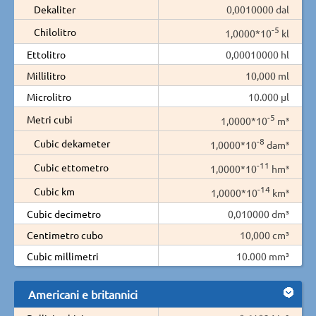
Dekaliter
0,0010000 dal
-5
Chilolitro
1,0000*10
kl
Ettolitro
0,00010000 hl
Millilitro
10,000 ml
Microlitro
10.000 µl
-5
Metri cubi
1,0000*10
m³
-8
Cubic dekameter
1,0000*10
dam³
-11
Cubic ettometro
1,0000*10
hm³
-14
Cubic km
1,0000*10
km³
Cubic decimetro
0,010000 dm³
Centimetro cubo
10,000 cm³
Cubic millimetri
10.000 mm³
Americani e britannici