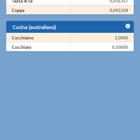
Tazza di tè
0,056357
Coppa
0,042268
Cucina (australiano)
Cucchiaino
2,0000
Cucchiaio
0,50000