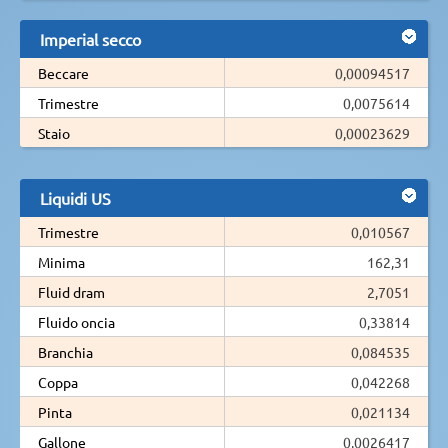
Imperial secco
Beccare
0,00094517
Trimestre
0,0075614
Staio
0,00023629
Liquidi US
Trimestre
0,010567
Minima
162,31
Fluid dram
2,7051
Fluido oncia
0,33814
Branchia
0,084535
Coppa
0,042268
Pinta
0,021134
Gallone
0,0026417