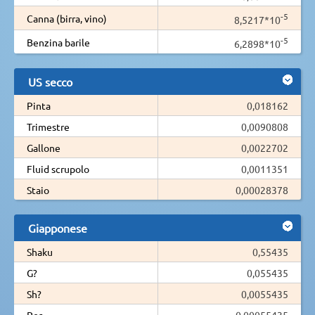
-5
Canna (birra, vino)
8,5217*10
-5
Benzina barile
6,2898*10
US secco
Pinta
0,018162
Trimestre
0,0090808
Gallone
0,0022702
Fluid scrupolo
0,0011351
Staio
0,00028378
Giapponese
Shaku
0,55435
G?
0,055435
Sh?
0,0055435
Per
0,00055435