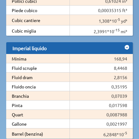
Pollici cubici
0,61024 in³
Piede cubico
0,00035315 ft³
-5
Cubic cantiere
1,308*10
yd³
-15
Cubic miglia
2,3991*10
mi³
Imperial liquido
Minima
168,94
Fluid scruple
8,4468
Fluid dram
2,8156
Fluido oncia
0,35195
Branchia
0,07039
Pinta
0,017598
Quart
0,0087988
Gallone
0,0021997
-5
Barrel (benzina)
6,2848*10