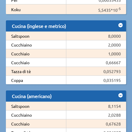
-5
Koku
5,5435*10
Cucina (inglese e metrico)
Saltspoon
8,0000
Cucchiaino
2,0000
Cucchiaio
1,0000
Cucchiaio
0,66667
Tazza di tè
0,052793
Coppa
0,035195
Cucina (americano)
Saltspoon
8,1154
Cucchiaino
2,0288
Cucchiaio
0,67628