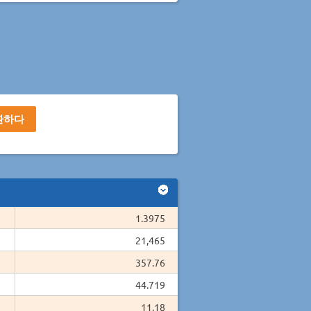
1.3975
21,465
357.76
44.719
11.18