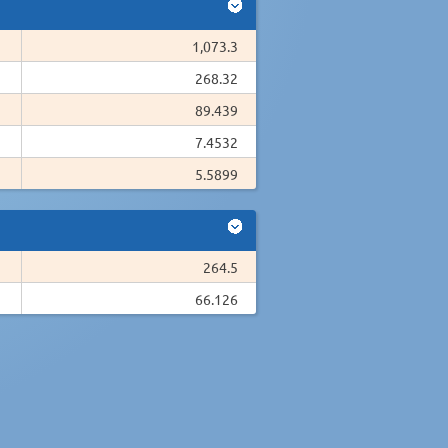
1,073.3
268.32
89.439
7.4532
5.5899
264.5
66.126