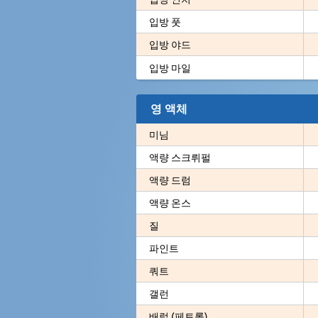
입방 풋
입방 야드
입방 마일
영 액체
미님
액량 스크뤼펄
액량 드럼
액량 온스
질
파인트
쿼트
갤런
배럴 (페트롤)