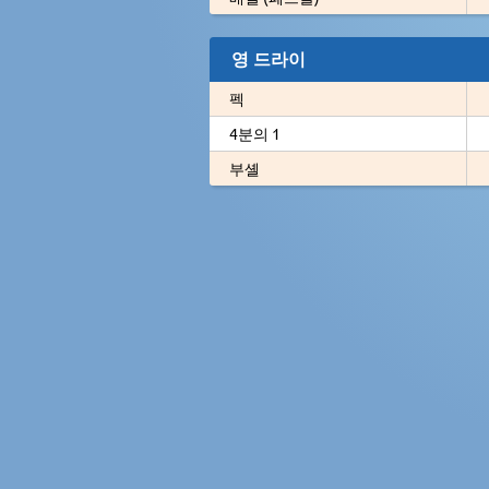
영 드라이
펙
4분의 1
부셸