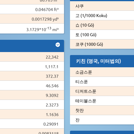
샤쿠
0.046704 ft³
고 (1/1000 Koku)
0.0017298 yd³
쇼 (10 Gō)
-13
3.1729*10
mi³
토 (100 Gō)
코쿠 (1000 Gō)
22,342
키친 (영국, 미터법의)
1,117.1
소금스푼
372.37
티스푼
46.546
디저트스푼
9.3092
테이블스푼
2.3273
찻잔
1.1636
잔
0.29091
0.0083118