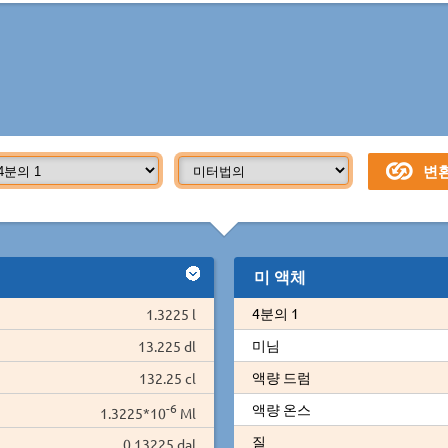
미 액체
4분의 1
1.3225 l
미님
13.225 dl
액량 드럼
132.25 cl
-6
액량 온스
1.3225*10
Ml
질
0.13225 dal