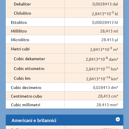
Dekaliter
0,0028413 dal
-5
Chilolitro
2,8413*10
kl
Ettolitro
0,00028413 hl
Millilitro
28,413 ml
Microlitro
28.413 µl
-5
Metri cubi
2,8413*10
m³
-8
Cubic dekameter
2,8413*10
dam³
-11
Cubic ettometro
2,8413*10
hm³
-14
Cubic km
2,8413*10
km³
Cubic decimetro
0,028413 dm³
Centimetro cubo
28,413 cm³
Cubic millimetri
28.413 mm³
Americani e britannici