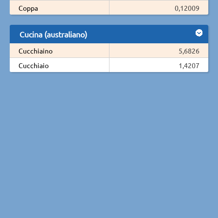
Coppa
0,12009
Cucina (australiano)
Cucchiaino
5,6826
Cucchiaio
1,4207