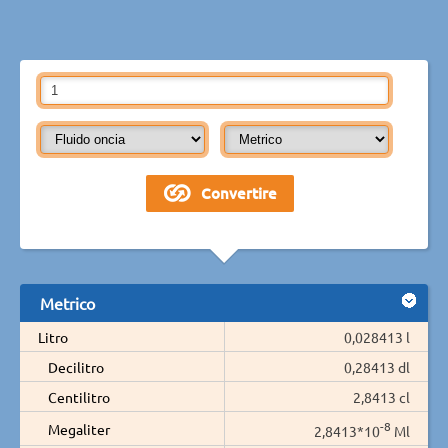
Metrico
Litro
0,028413 l
Decilitro
0,28413 dl
Centilitro
2,8413 cl
-8
Megaliter
2,8413*10
Ml