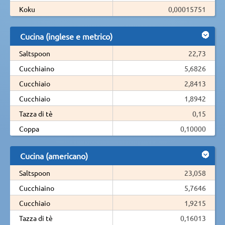
Koku
0,00015751
Cucina (inglese e metrico)
Saltspoon
22,73
Cucchiaino
5,6826
Cucchiaio
2,8413
Cucchiaio
1,8942
Tazza di tè
0,15
Coppa
0,10000
Cucina (americano)
Saltspoon
23,058
Cucchiaino
5,7646
Cucchiaio
1,9215
Tazza di tè
0,16013