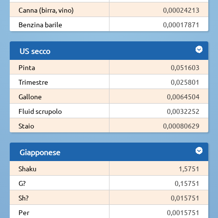
Canna (birra, vino)
0,00024213
Benzina barile
0,00017871
US secco
Pinta
0,051603
Trimestre
0,025801
Gallone
0,0064504
Fluid scrupolo
0,0032252
Staio
0,00080629
Giapponese
Shaku
1,5751
G?
0,15751
Sh?
0,015751
Per
0,0015751