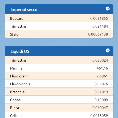
Imperial secco
Beccare
0,0026855
Trimestre
0,021484
Staio
0,00067138
Liquidi US
Trimestre
0,030024
Minima
461,16
Fluid dram
7,6861
Fluido oncia
0,96076
Branchia
0,24019
Coppa
0,12009
Pinta
0,060047
Gallone
0,0075059