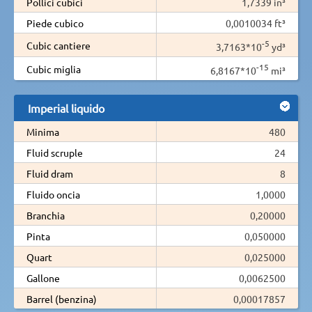
Pollici cubici
1,7339 in³
Piede cubico
0,0010034 ft³
-5
Cubic cantiere
3,7163*10
yd³
-15
Cubic miglia
6,8167*10
mi³
Imperial liquido
Minima
480
Fluid scruple
24
Fluid dram
8
Fluido oncia
1,0000
Branchia
0,20000
Pinta
0,050000
Quart
0,025000
Gallone
0,0062500
Barrel (benzina)
0,00017857