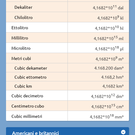
11
Dekaliter
4,1682*10
dal
9
Chilolitro
4,1682*10
kl
10
Ettolitro
4,1682*10
hl
15
Millilitro
4,1682*10
ml
18
Microlitro
4,1682*10
µl
9
Metri cubi
4,1682*10
m³
Cubic dekameter
4.168.200 dam³
Cubic ettometro
4.168,2 hm³
Cubic km
4,1682 km³
12
Cubic decimetro
4,1682*10
dm³
15
Centimetro cubo
4,1682*10
cm³
18
Cubic millimetri
4,1682*10
mm³
Americani e britannici