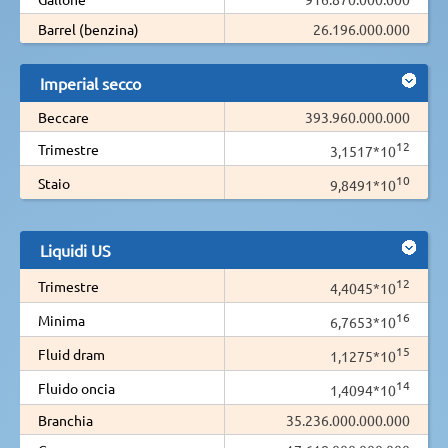
Barrel (benzina)
26.196.000.000
Imperial secco
Beccare
393.960.000.000
12
Trimestre
3,1517*10
10
Staio
9,8491*10
Liquidi US
12
Trimestre
4,4045*10
16
Minima
6,7653*10
15
Fluid dram
1,1275*10
14
Fluido oncia
1,4094*10
Branchia
35.236.000.000.000