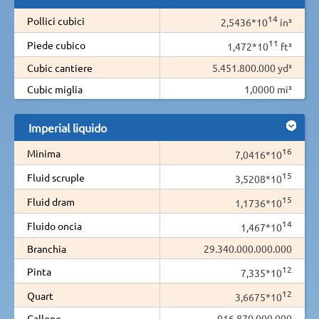
14
Pollici cubici
2,5436*10
in³
11
Piede cubico
1,472*10
ft³
Cubic cantiere
5.451.800.000 yd³
Cubic miglia
1,0000 mi³
Imperial liquido
16
Minima
7,0416*10
15
Fluid scruple
3,5208*10
15
Fluid dram
1,1736*10
14
Fluido oncia
1,467*10
Branchia
29.340.000.000.000
12
Pinta
7,335*10
12
Quart
3,6675*10
Gallone
916.870.000.000