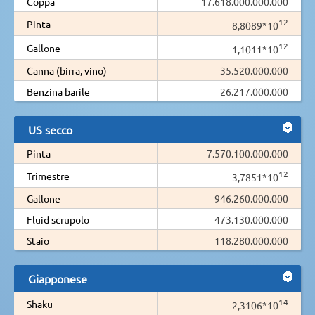
Coppa
17.618.000.000.000
12
Pinta
8,8089*10
12
Gallone
1,1011*10
Canna (birra, vino)
35.520.000.000
Benzina barile
26.217.000.000
US secco
Pinta
7.570.100.000.000
12
Trimestre
3,7851*10
Gallone
946.260.000.000
Fluid scrupolo
473.130.000.000
Staio
118.280.000.000
Giapponese
14
Shaku
2,3106*10