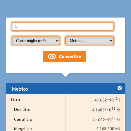
Metrico
12
Litro
4,1682*10
l
13
Decilitro
4,1682*10
dl
14
Centilitro
4,1682*10
cl
Megaliter
4.168.200 Ml