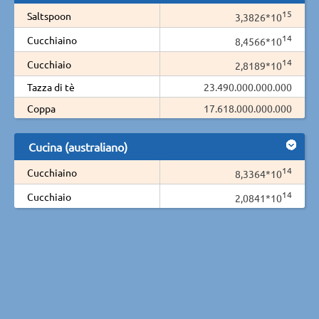
15
Saltspoon
3,3826*10
14
Cucchiaino
8,4566*10
14
Cucchiaio
2,8189*10
Tazza di tè
23.490.000.000.000
Coppa
17.618.000.000.000
Cucina (australiano)
14
Cucchiaino
8,3364*10
14
Cucchiaio
2,0841*10