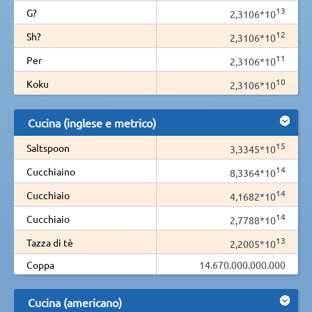
13
G?
2,3106*10
12
Sh?
2,3106*10
11
Per
2,3106*10
10
Koku
2,3106*10
Cucina (inglese e metrico)
15
Saltspoon
3,3345*10
14
Cucchiaino
8,3364*10
14
Cucchiaio
4,1682*10
14
Cucchiaio
2,7788*10
13
Tazza di tè
2,2005*10
Coppa
14.670.000.000.000
Cucina (americano)