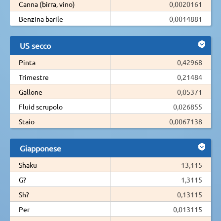
Canna (birra, vino)
0,0020161
Benzina barile
0,0014881
US secco
Pinta
0,42968
Trimestre
0,21484
Gallone
0,05371
Fluid scrupolo
0,026855
Staio
0,0067138
Giapponese
Shaku
13,115
G?
1,3115
Sh?
0,13115
Per
0,013115