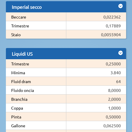
Imperial secco
Beccare
0,022362
Trimestre
0,17889
Staio
0,0055904
Liquidi US
Trimestre
0,25000
Minima
3.840
Fluid dram
64
Fluido oncia
8,0000
Branchia
2,0000
Coppa
1,0000
Pinta
0,50000
Gallone
0,062500