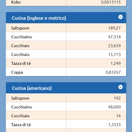
Koku
0,0013115
Cucina (inglese e metrico)
Saltspoon
189,27
Cucchiaino
47,318
Cucchiaio
23,659
Cucchiaio
15,773
Tazza di tè
1,249
Coppa
0,83267
Cucina (americano)
Saltspoon
192
Cucchiaino
48,000
Cucchiaio
16
Tazza di tè
1,3333