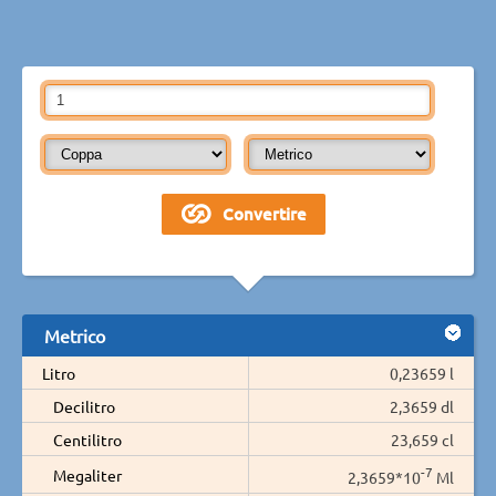
Metrico
Litro
0,23659 l
Decilitro
2,3659 dl
Centilitro
23,659 cl
-7
Megaliter
2,3659*10
Ml