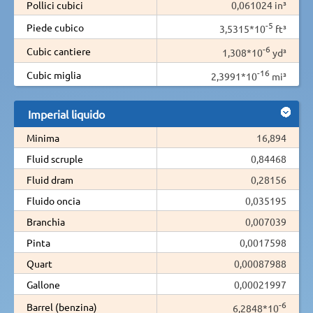
Pollici cubici
0,061024 in³
-5
Piede cubico
3,5315*10
ft³
-6
Cubic cantiere
1,308*10
yd³
-16
Cubic miglia
2,3991*10
mi³
Imperial liquido
Minima
16,894
Fluid scruple
0,84468
Fluid dram
0,28156
Fluido oncia
0,035195
Branchia
0,007039
Pinta
0,0017598
Quart
0,00087988
Gallone
0,00021997
-6
Barrel (benzina)
6,2848*10