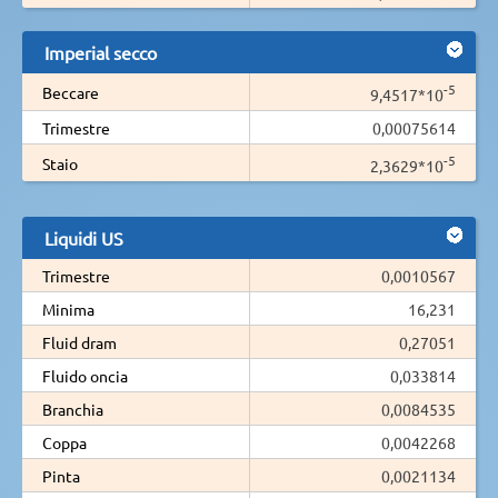
Imperial secco
-5
Beccare
9,4517*10
Trimestre
0,00075614
-5
Staio
2,3629*10
Liquidi US
Trimestre
0,0010567
Minima
16,231
Fluid dram
0,27051
Fluido oncia
0,033814
Branchia
0,0084535
Coppa
0,0042268
Pinta
0,0021134