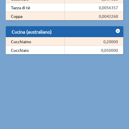
Tazza di tè
0,0056357
Coppa
0,0042268
Cucina (australiano)
Cucchiaino
0,20000
Cucchiaio
0,050000