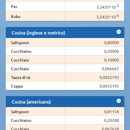
-5
Per
5,5435*10
-6
Koku
5,5435*10
Cucina (inglese e metrico)
Saltspoon
0,80000
Cucchiaino
0,20000
Cucchiaio
0,10000
Cucchiaio
0,066667
Tazza di tè
0,0052793
Coppa
0,0035195
Cucina (americano)
Saltspoon
0,81154
Cucchiaino
0,20288
Cucchiaio
0,067628