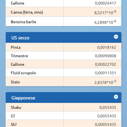
Gallone
0,00026417
-6
Canna (birra, vino)
8,5217*10
-6
Benzina barile
6,2898*10
US secco
Pinta
0,0018162
Trimestre
0,00090808
Gallone
0,00022702
Fluid scrupolo
0,00011351
-5
Staio
2,8378*10
Giapponese
Shaku
0,055435
G?
0,0055435
Sh?
0,00055435