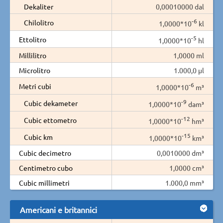
Dekaliter
0,00010000 dal
-6
Chilolitro
1,0000*10
kl
-5
Ettolitro
1,0000*10
hl
Millilitro
1,0000 ml
Microlitro
1.000,0 µl
-6
Metri cubi
1,0000*10
m³
-9
Cubic dekameter
1,0000*10
dam³
-12
Cubic ettometro
1,0000*10
hm³
-15
Cubic km
1,0000*10
km³
Cubic decimetro
0,0010000 dm³
Centimetro cubo
1,0000 cm³
Cubic millimetri
1.000,0 mm³
Americani e britannici