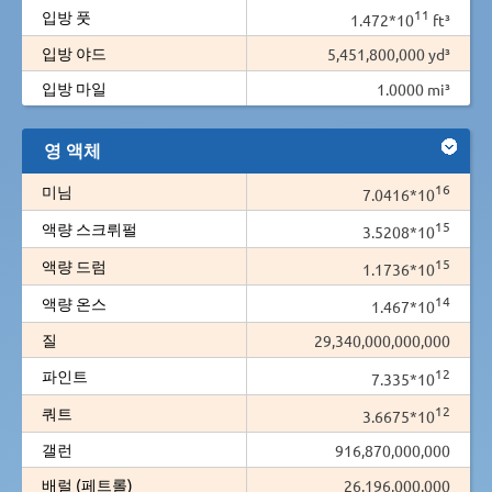
11
입방 풋
1.472*10
ft³
입방 야드
5,451,800,000 yd³
입방 마일
1.0000 mi³
영 액체
16
미님
7.0416*10
15
액량 스크뤼펄
3.5208*10
15
액량 드럼
1.1736*10
14
액량 온스
1.467*10
질
29,340,000,000,000
12
파인트
7.335*10
12
쿼트
3.6675*10
갤런
916,870,000,000
배럴 (페트롤)
26,196,000,000