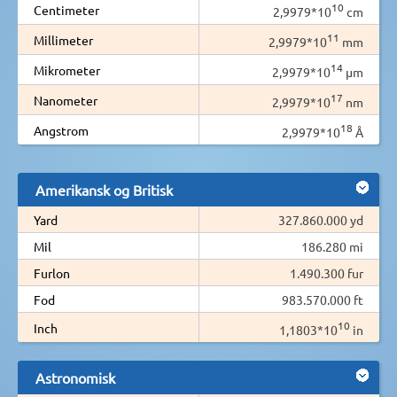
10
Centimeter
2,9979*10
cm
11
Millimeter
2,9979*10
mm
14
Mikrometer
2,9979*10
µm
17
Nanometer
2,9979*10
nm
18
Angstrom
2,9979*10
Å
Amerikansk og Britisk
Yard
327.860.000 yd
Mil
186.280 mi
Furlon
1.490.300 fur
Fod
983.570.000 ft
10
Inch
1,1803*10
in
Astronomisk