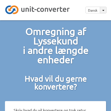
Dansk
Omregning af
Lyssekund
i andre længde
enheder
Hvad vil du gerne
konvertere?
Skriv hvad du vil konvertere og tryk retur.