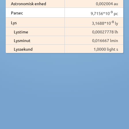
Astronomisk enhed
0,002004 au
-9
Parsec
9,7156*10
pc
-8
Lys
3,1688*10
ly
Lystime
0,00027778 lh
Lysminut
0,016667 lmin
Lyssekund
1,0000 light s