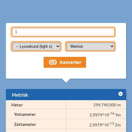
Metrisk
Meter
299.790.000 m
-16
Yottameter
2,9979*10
Ym
-13
Zettameter
2,9979*10
Zm