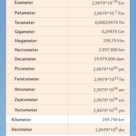
-10
Exameter
2,9979*10
Em
-7
Petameter
2,9979*10
Pm
Terameter
0,00029979 Tm
Gigameter
0,29979 Gm
Megameter
299,79 Mm
Hectometer
2.997.900 hm
Decameter
29.979.000 dam
20
Picometer
2,9979*10
pm
23
Femtometer
2,9979*10
fm
26
Attometer
2,9979*10
am
29
Zeptometer
2,9979*10
zm
32
Yoctometer
2,9979*10
ym
Kilometer
299.790 km
9
Decimeter
2,9979*10
dm