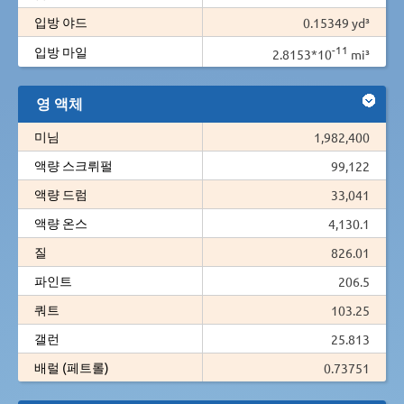
입방 야드
0.15349 yd³
-11
입방 마일
2.8153*10
mi³
영 액체
미님
1,982,400
액량 스크뤼펄
99,122
액량 드럼
33,041
액량 온스
4,130.1
질
826.01
파인트
206.5
쿼트
103.25
갤런
25.813
배럴 (페트롤)
0.73751