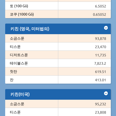
토 (100 Gō)
6.5052
코쿠 (1000 Gō)
0.65052
키친 (영국, 미터법의)
소금스푼
93,878
티스푼
23,470
디저트스푼
11,735
테이블스푼
7,823.2
찻잔
619.51
잔
413.01
키친(미국)
소금스푼
95,232
티스푼
23,808