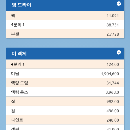
영 드라이
펙
11.091
4분의 1
88.731
부셸
2.7728
미 액체
4분의 1
124.00
미님
1,904,600
액량 드럼
31,744
액량 온스
3,968.0
질
992.00
컵
496.00
파인트
248.00
갤런
31.000