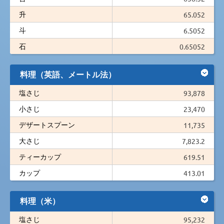
升
65.052
斗
6.5052
石
0.65052
料理（英語、メートル法）
塩さじ
93,878
小さじ
23,470
デザートスプーン
11,735
大さじ
7,823.2
ティーカップ
619.51
カップ
413.01
料理（米）
塩さじ
95,232