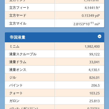
立方フィート
4.1441 ft³
立方ヤード
0.15349 yd³
-11
立方マイル
2.8153*10
mi³
帝国液量
ミニム
1,982,400
液量スクループル
99,122
液量ドラム
33,041
液量オンス
4,130.1
ジル
826.01
パイント
206.5
クォート
103.25
ガロン
25.813
バレル（ガソリン）
0.73751