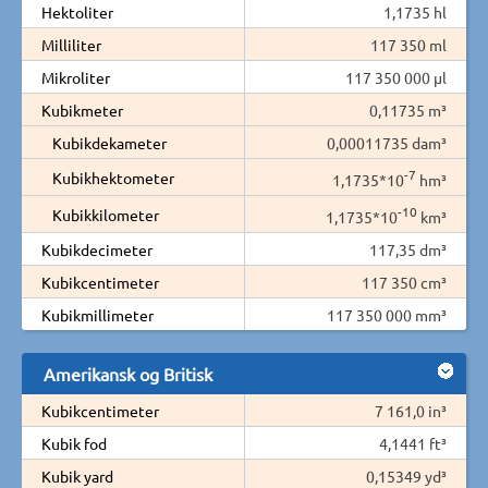
Hektoliter
1,1735 hl
Milliliter
117 350 ml
Mikroliter
117 350 000 µl
Kubikmeter
0,11735 m³
Kubikdekameter
0,00011735 dam³
-7
Kubikhektometer
1,1735*10
hm³
-10
Kubikkilometer
1,1735*10
km³
Kubikdecimeter
117,35 dm³
Kubikcentimeter
117 350 cm³
Kubikmillimeter
117 350 000 mm³
Amerikansk og Britisk
Kubikcentimeter
7 161,0 in³
Kubik fod
4,1441 ft³
Kubik yard
0,15349 yd³