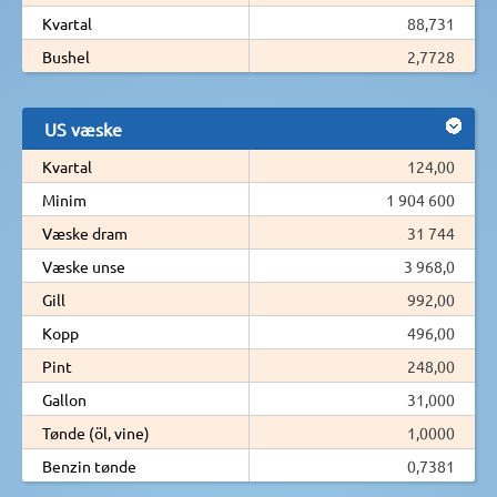
Kvartal
88,731
Bushel
2,7728
US væske
Kvartal
124,00
Minim
1 904 600
Væske dram
31 744
Væske unse
3 968,0
Gill
992,00
Kopp
496,00
Pint
248,00
Gallon
31,000
Tønde (öl, vine)
1,0000
Benzin tønde
0,7381