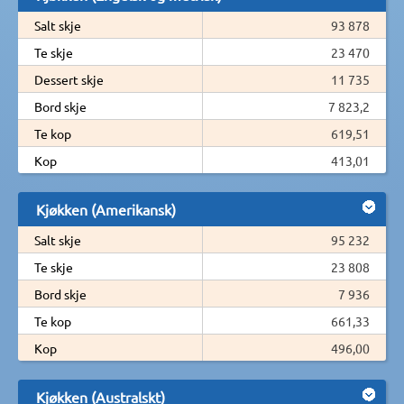
Salt skje
93 878
Te skje
23 470
Dessert skje
11 735
Bord skje
7 823,2
Te kop
619,51
Kop
413,01
Kjøkken (Amerikansk)
Salt skje
95 232
Te skje
23 808
Bord skje
7 936
Te kop
661,33
Kop
496,00
Kjøkken (Australskt)