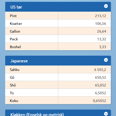
US tør
Pint
213,12
Kvarter
106,56
Gallon
26,64
Peck
13,32
Bushel
3,33
Japanese
Sahku
6 505,2
Gö
650,52
Shö
65,052
To
6,5052
Koku
0,65052
Kjøkken (Engelsk og metrisk)