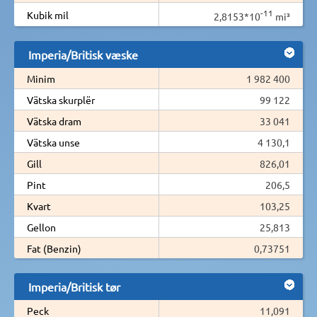
-11
Kubik mil
2,8153*10
mi³
Imperia/Britisk væske
Minim
1 982 400
Vätska skurplër
99 122
Vätska dram
33 041
Vätska unse
4 130,1
Gill
826,01
Pint
206,5
Kvart
103,25
Gellon
25,813
Fat (Benzin)
0,73751
Imperia/Britisk tør
Peck
11,091