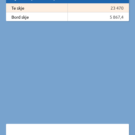
Te skje
23 470
Bord skje
5 867,4